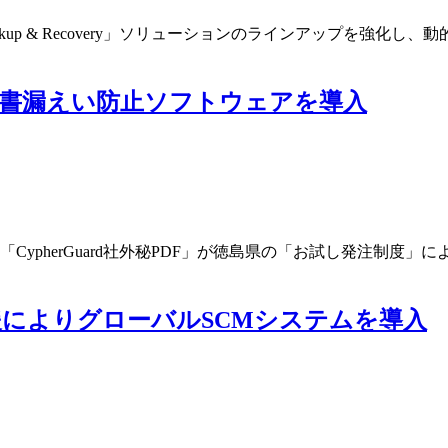
 Backup & Recovery」ソリューションのラインアップを
書漏えい防止ソフトウェアを導入
ypherGuard社外秘PDF」が徳島県の「お試し発注制度」
援によりグローバルSCMシステムを導入