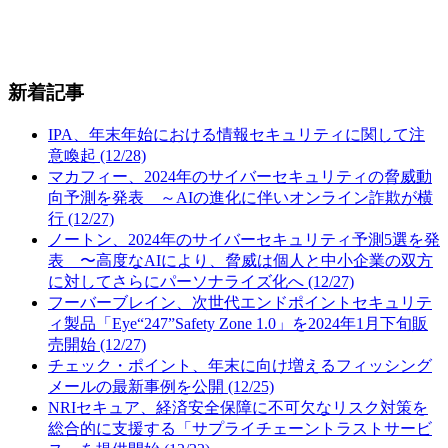
新着記事
IPA、年末年始における情報セキュリティに関して注
意喚起 (12/28)
マカフィー、2024年のサイバーセキュリティの脅威動
向予測を発表 ～AIの進化に伴いオンライン詐欺が横
行 (12/27)
ノートン、2024年のサイバーセキュリティ予測5選を発
表 〜高度なAIにより、脅威は個人と中小企業の双方
に対してさらにパーソナライズ化へ (12/27)
フーバーブレイン、次世代エンドポイントセキュリテ
ィ製品「Eye“247”Safety Zone 1.0」を2024年1月下旬販
売開始 (12/27)
チェック・ポイント、年末に向け増えるフィッシング
メールの最新事例を公開 (12/25)
NRIセキュア、経済安全保障に不可欠なリスク対策を
総合的に支援する「サプライチェーントラストサービ