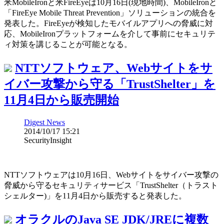
米MobileIronと米FireEyeは10月16日(現地時間)、MobileIronと
「FireEye Mobile Threat Prevention」ソリューションの統合を
発表した。FireEyeが検知したモバイルアプリへの脅威に対
応、MobileIronプラットフォームを介して事前にセキュリテ
ィ対策を講じることが可能となる。
NTTソフトウェア、Webサイトをサ
イバー攻撃から守る「TrustShelter」を
11月4日から販売開始
Digest News
2014/10/17 15:21
SecurityInsight
NTTソフトウェアは10月16日、Webサイトをサイバー攻撃の
脅威から守るセキュリティサービス「TrustShelter（トラスト
シェルター)」を11月4日から販売すると発表した。
オラクルのJava SE JDK/JREに複数