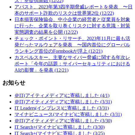
ス」を提供開始 (12/22)
アバスト、2023年第3四半期脅威レポートを発表 〜日
本のサポート詐欺のリスクは世界第2位 (12/22)
日本損害保険協会、中小企業の経営者と従業員を対象
に行った、企業を取り巻くリスクに対する意識・対策
実態調査の結果を公開 (12/22)
チェック・ポイント・リサーチ、2023年11月に最も活
発だったマルウェアを発表 〜国内首位にグローバル
ランキング首位のFormbookが浮上 (12/21)
カスペルスキー、主要なサイバー脅威に関する年次レ
ポート「今年の話題：サイバーセキュリティにおける
AIの影響」を発表 (12/21)
お知らせ
＠IT(アイティメディア)に寄稿しました (4/1)
＠IT(アイティメディア)に寄稿しました (3/31)
IT Leaders(インプレス)に寄稿しました (3/31)
マイナビニュース(マイナビ)に寄稿しました (3/31)
＠IT(アイティメディア)に寄稿しました (3/30)
IT Search+(マイナビ)に寄稿しました (3/30)
IT Search+(マイナビ)に寄稿しました (3/25)