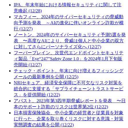
IPA、年末年始における情報セキュリティに関して注
意喚起 (12/28)
マカフィー、2024年のサイバーセキュリティの脅威動
向予測を発表 ～AIの進化に伴いオンライン詐欺が横
行 (12/27)
ノートン、2024年のサイバーセキュリティ予測5選を発
表 〜高度なAIにより、脅威は個人と中小企業の双方
に対してさらにパーソナライズ化へ (12/27)
フーバーブレイン、次世代エンドポイントセキュリテ
ィ製品「Eye“247”Safety Zone 1.0」を2024年1月下旬販
売開始 (12/27)
チェック・ポイント、年末に向け増えるフィッシング
メールの最新事例を公開 (12/25)
NRIセキュア、経済安全保障に不可欠なリスク対策を
総合的に支援する「サプライチェーントラストサービ
ス」を提供開始 (12/22)
アバスト、2023年第3四半期脅威レポートを発表 〜日
本のサポート詐欺のリスクは世界第2位 (12/22)
日本損害保険協会、中小企業の経営者と従業員を対象
に行った、企業を取り巻くリスクに対する意識・対策
実態調査の結果を公開 (12/22)