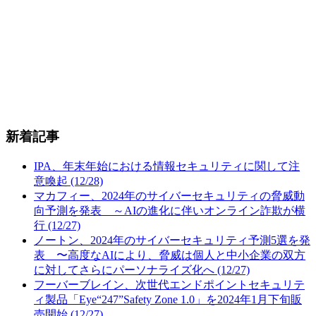
新着記事
IPA、年末年始における情報セキュリティに関して注
意喚起 (12/28)
マカフィー、2024年のサイバーセキュリティの脅威動
向予測を発表 ～AIの進化に伴いオンライン詐欺が横
行 (12/27)
ノートン、2024年のサイバーセキュリティ予測5選を発
表 〜高度なAIにより、脅威は個人と中小企業の双方
に対してさらにパーソナライズ化へ (12/27)
フーバーブレイン、次世代エンドポイントセキュリテ
ィ製品「Eye“247”Safety Zone 1.0」を2024年1月下旬販
売開始 (12/27)