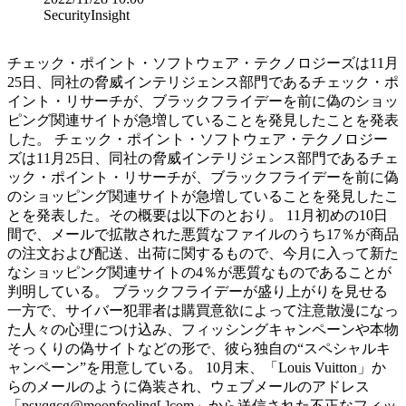
SecurityInsight
チェック・ポイント・ソフトウェア・テクノロジーズは11月
25日、同社の脅威インテリジェンス部門であるチェック・ポ
イント・リサーチが、ブラックフライデーを前に偽のショッ
ピング関連サイトが急増していることを発見したことを発表
した。 チェック・ポイント・ソフトウェア・テクノロジー
ズは11月25日、同社の脅威インテリジェンス部門であるチェ
ック・ポイント・リサーチが、ブラックフライデーを前に偽
のショッピング関連サイトが急増していることを発見したこ
とを発表した。その概要は以下のとおり。 11月初めの10日
間で、メールで拡散された悪質なファイルのうち17％が商品
の注文および配送、出荷に関するもので、今月に入って新た
なショッピング関連サイトの4％が悪質なものであることが
判明している。 ブラックフライデーが盛り上がりを見せる
一方で、サイバー犯罪者は購買意欲によって注意散漫になっ
た人々の心理につけ込み、フィッシングキャンペーンや本物
そっくりの偽サイトなどの形で、彼ら独自の“スペシャルキ
ャンペーン”を用意している。 10月末、「Louis Vuitton」か
らのメールのように偽装され、ウェブメールのアドレス
「psyqgcg@moonfooling[.]com」から送信された不正なフィッ