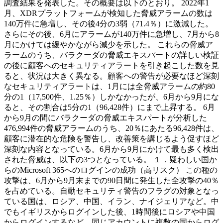
調査結果を発表した。その概要は以下のとおり。 2022年1
月、XDRプラットフォームが検知した脅威アラームの数は
140万件に急増し、その後4分の3弱（71.4％）に激減した。
さらにその後、6月にアラームが140万件に急増し、7月から8
月にかけては緩やかながら減少を示した。 これらの脅威ア
ラームのうち、バラクーダの脅威エキスパートの詳しい検証
の後に顧客へのセキュリティアラートを引き起こした数を見
ると、状況は大きく異なる。顧客への警告が必要なほど深刻
なセキュリティアラートは、1月には全脅威アラームの約80
分の1（17,500件、1.25％）しかなかったが、6月から9月にな
ると、その割合は5分の1（96,428件）にまで上昇する。 6月
から9月の間にバラクーダの脅威エキスパートが分析した
476,994件の脅威アラームのうち、20％にあたる96,428件は、
顧客に潜在的な危険を警告し、改善策を講じるよう促すほど
深刻な内容となっている。6月から9月にかけて最も多く検出
された脅威は、以下の3つとなっている。 １．疑わしい国か
らのMicrosoft 365へのログインの成功（高リスク） この種の
攻撃は、6月から9月末までの90日間に発生した全攻撃の40％
を占めている。自動セキュリティ警告のフラグの対象となっ
ている国は、ロシア、中国、イラン、ナイジェリアなど。中
でもイギリスからログインした後、1時間後にロシアや中国
からログインするなど、同じアカウントに複数の国からログ