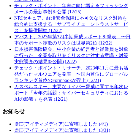
チェック・ポイント、年末に向け増えるフィッシング
メールの最新事例を公開 (12/25)
NRIセキュア、経済安全保障に不可欠なリスク対策を
総合的に支援する「サプライチェーントラストサービ
ス」を提供開始 (12/22)
アバスト、2023年第3四半期脅威レポートを発表 〜日
本のサポート詐欺のリスクは世界第2位 (12/22)
日本損害保険協会、中小企業の経営者と従業員を対象
に行った、企業を取り巻くリスクに対する意識・対策
実態調査の結果を公開 (12/22)
チェック・ポイント・リサーチ、2023年11月に最も活
発だったマルウェアを発表 〜国内首位にグローバル
ランキング首位のFormbookが浮上 (12/21)
カスペルスキー、主要なサイバー脅威に関する年次レ
ポート「今年の話題：サイバーセキュリティにおける
AIの影響」を発表 (12/21)
お知らせ
＠IT(アイティメディア)に寄稿しました (4/1)
＠IT(アイティメディア)に寄稿しました (3/31)