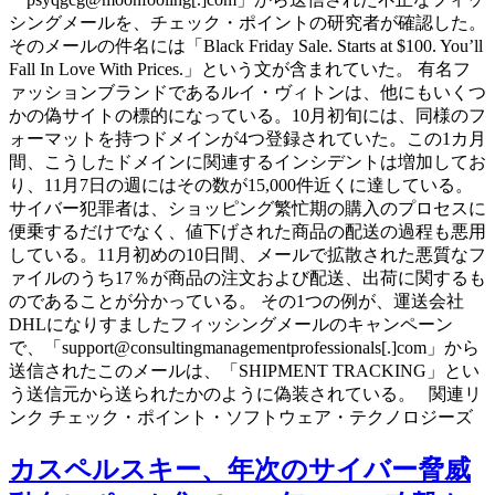
シングメールを、チェック・ポイントの研究者が確認した。
そのメールの件名には「Black Friday Sale. Starts at $100. You’ll
Fall In Love With Prices.」という文が含まれていた。 有名フ
ァッションブランドであるルイ・ヴィトンは、他にもいくつ
かの偽サイトの標的になっている。10月初旬には、同様のフ
ォーマットを持つドメインが4つ登録されていた。この1カ月
間、こうしたドメインに関連するインシデントは増加してお
り、11月7日の週にはその数が15,000件近くに達している。
サイバー犯罪者は、ショッピング繁忙期の購入のプロセスに
便乗するだけでなく、値下げされた商品の配送の過程も悪用
している。11月初めの10日間、メールで拡散された悪質なフ
ァイルのうち17％が商品の注文および配送、出荷に関するも
のであることが分かっている。 その1つの例が、運送会社
DHLになりすましたフィッシングメールのキャンペーン
で、「support@consultingmanagementprofessionals[.]com」から
送信されたこのメールは、「SHIPMENT TRACKING」とい
う送信元から送られたかのように偽装されている。 関連リ
ンク チェック・ポイント・ソフトウェア・テクノロジーズ
カスペルスキー、年次のサイバー脅威