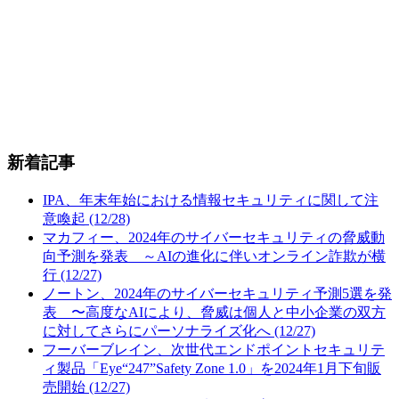
新着記事
IPA、年末年始における情報セキュリティに関して注
意喚起 (12/28)
マカフィー、2024年のサイバーセキュリティの脅威動
向予測を発表 ～AIの進化に伴いオンライン詐欺が横
行 (12/27)
ノートン、2024年のサイバーセキュリティ予測5選を発
表 〜高度なAIにより、脅威は個人と中小企業の双方
に対してさらにパーソナライズ化へ (12/27)
フーバーブレイン、次世代エンドポイントセキュリテ
ィ製品「Eye“247”Safety Zone 1.0」を2024年1月下旬販
売開始 (12/27)