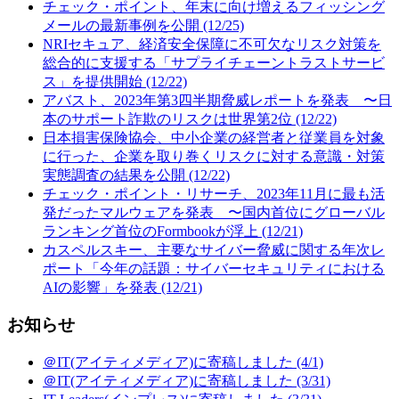
チェック・ポイント、年末に向け増えるフィッシング
メールの最新事例を公開 (12/25)
NRIセキュア、経済安全保障に不可欠なリスク対策を
総合的に支援する「サプライチェーントラストサービ
ス」を提供開始 (12/22)
アバスト、2023年第3四半期脅威レポートを発表 〜日
本のサポート詐欺のリスクは世界第2位 (12/22)
日本損害保険協会、中小企業の経営者と従業員を対象
に行った、企業を取り巻くリスクに対する意識・対策
実態調査の結果を公開 (12/22)
チェック・ポイント・リサーチ、2023年11月に最も活
発だったマルウェアを発表 〜国内首位にグローバル
ランキング首位のFormbookが浮上 (12/21)
カスペルスキー、主要なサイバー脅威に関する年次レ
ポート「今年の話題：サイバーセキュリティにおける
AIの影響」を発表 (12/21)
お知らせ
＠IT(アイティメディア)に寄稿しました (4/1)
＠IT(アイティメディア)に寄稿しました (3/31)