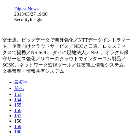
Digest News
2013/03/27 19:00
SecurityInsight
富士通、ビッグデータで海外強化／NTTデータイントラマー
ト、企業向けクラウドサービス／NECと日通、ロジスティ
クスで提携／NS-SOL、タイに現地法人／NEC、オラクル保
守サービス強化／リコーのクラウドでインターコム製品／
SCSK、ネットワーク監視ツール／住友電工情報システム、
文書管理・情報共有システム
最初へ
前へ
153
154
155
156
157
158
159
160