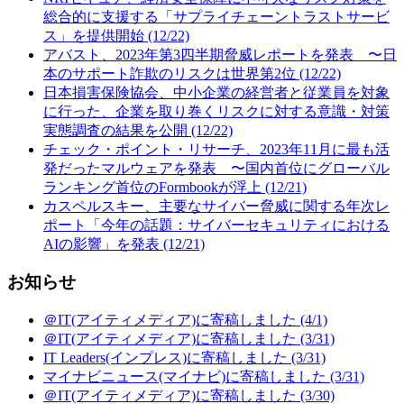
総合的に支援する「サプライチェーントラストサービ
ス」を提供開始 (12/22)
アバスト、2023年第3四半期脅威レポートを発表 〜日
本のサポート詐欺のリスクは世界第2位 (12/22)
日本損害保険協会、中小企業の経営者と従業員を対象
に行った、企業を取り巻くリスクに対する意識・対策
実態調査の結果を公開 (12/22)
チェック・ポイント・リサーチ、2023年11月に最も活
発だったマルウェアを発表 〜国内首位にグローバル
ランキング首位のFormbookが浮上 (12/21)
カスペルスキー、主要なサイバー脅威に関する年次レ
ポート「今年の話題：サイバーセキュリティにおける
AIの影響」を発表 (12/21)
お知らせ
＠IT(アイティメディア)に寄稿しました (4/1)
＠IT(アイティメディア)に寄稿しました (3/31)
IT Leaders(インプレス)に寄稿しました (3/31)
マイナビニュース(マイナビ)に寄稿しました (3/31)
＠IT(アイティメディア)に寄稿しました (3/30)