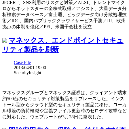
JPCERT、SNS利用のリスクと対策／ALSI、トレンドマイク
ロからネットスターの全株式取得／アシスト、大量データ分
析検索データベース／富士通、ビッグデータ向け分散処理技
術／IDC、国内パブリッククラウドサービス予測／IIJ、欧州
拠点の体制を強化／PFI、米国子会社を設立
マネックス、エンドポイントセキュ
リティ製品を刷新
Case File
2013/04/01 19:00
SecurityInsight
マネックスグループとマネックス証券は、クライアント端末
約500台のセキュリティ対策製品をリプレースした。インス
トール型からクラウド型のセキュリティ製品に移行。ローカ
ル環境の負荷軽減や定義ファイル更新時のゼロデイ攻撃など
に対応した。ウェブルートが3月28日に発表した。