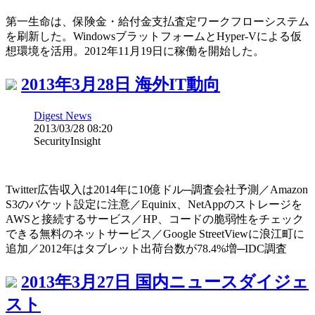
第一生命は、保険金・給付金支払査定ワークフローシステム
を刷新した。WindowsブラットフォームとHyper-Vによる仮
想環境を活用。2012年11月19日に稼働を開始した。
2013年3月28日 海外IT動向
Digest News
2013/03/28 08:20
SecurityInsight
Twitter広告収入は2014年に10億ドル─調査会社予測／Amazon
S3のバケット設定に注意／Equinix、NetAppのストレージを
AWSと接続するサービス／HP、コードの脆弱性をチェック
できる無料のネットサービス／Google StreetViewに浪江町に
追加／2012年はタブレット出荷台数が78.4%増─IDC調査
2013年3月27日 国内ニュースダイジェ
スト