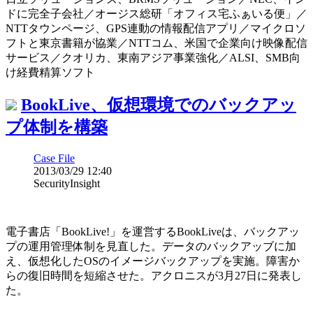
ドに完全子会社／オージス総研「オフィス宅ふぁいる便」／
NTTタウンページ、GPS連動の情報配信アプリ／マイクロソ
フトと東京書籍が協業／NTTコム、米国で企業向け映像配信
サービス／クオリカ、東南アジア事業強化／ALSI、SMB向
け経費精算ソフト
BookLive、仮想環境でのバックアッ
プ体制を構築
Case File
2013/03/29 12:40
SecurityInsight
電子書店「BookLive!」を運営するBookLiveは、バックアッ
プの運用管理体制を見直した。データのバックアッブに加
え、仮想化したOSのイメージバックアップを実施。障害か
らの復旧時間を短縮させた。アクロニスが3月27日に発表し
た。