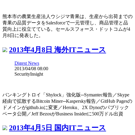
熊本市の農業生産法人ウシジマ青果は、生産から出荷までの
青果の品質データをSalesforceで一元管理し、商品管理と品
質向上に役立てている。セールスフォース・ドットコムが4
月8日に発表した。
2013年4月8日 海外ITニュース
Digest News
2013/04/08 08:00
SecurityInsight
バンキングトロイ「Shylock」強化版─Symantec報告／Skype
経由で拡散するBitcoin Miner─Kaspersky報告／GitHub Pagesの
ドメインがgithub.ioに変更／Heroku、2X Dynoのパブリック
ベータ公開／Jeff BezosがBusiness Insiderに500万ドル出資
2013年4月5日 国内ITニュース