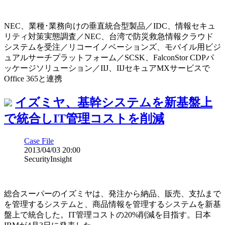
NEC、業種･業務向けの垂直統合型製品／IDC、情報セキュ
リティ対策実態調査／NEC、台湾で防災救急情報クラウド
システムを受注／リコーイノベーションズ、モバイル用ビジ
ュアルサーチプラットフォーム／SCSK、FalconStor CDPパ
ッケージソリューション／IIJ、IIJセキュアMXサービスで
Office 365と連携
イズミヤ、基幹システムを新基盤上
で統合しIT管理コストを削減
Case File
2013/04/03 20:00
SecurityInsight
総合スーパーのイズミヤは、発注から納品、販売、支払まで
を管理するシステムと、商品情報を管理するシステムを新基
盤上で統合した。IT管理コストの20%削減を目指す。日本