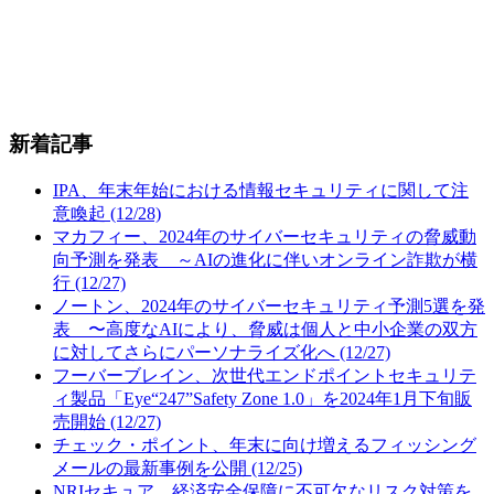
新着記事
IPA、年末年始における情報セキュリティに関して注
意喚起 (12/28)
マカフィー、2024年のサイバーセキュリティの脅威動
向予測を発表 ～AIの進化に伴いオンライン詐欺が横
行 (12/27)
ノートン、2024年のサイバーセキュリティ予測5選を発
表 〜高度なAIにより、脅威は個人と中小企業の双方
に対してさらにパーソナライズ化へ (12/27)
フーバーブレイン、次世代エンドポイントセキュリテ
ィ製品「Eye“247”Safety Zone 1.0」を2024年1月下旬販
売開始 (12/27)
チェック・ポイント、年末に向け増えるフィッシング
メールの最新事例を公開 (12/25)
NRIセキュア、経済安全保障に不可欠なリスク対策を