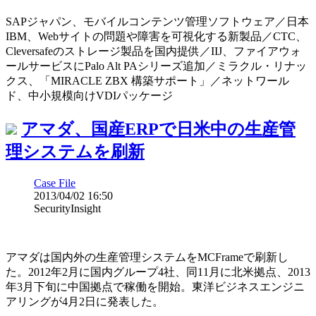
SAPジャパン、モバイルコンテンツ管理ソフトウェア／日本
IBM、Webサイトの問題や障害を可視化する新製品／CTC、
Cleversafeのストレージ製品を国内提供／IIJ、ファイアウォ
ールサービスにPalo Alt PAシリーズ追加／ミラクル・リナッ
クス、「MIRACLE ZBX 構築サポート」／ネットワール
ド、中小規模向けVDIパッケージ
アマダ、国産ERPで日米中の生産管
理システムを刷新
Case File
2013/04/02 16:50
SecurityInsight
アマダは国内外の生産管理システムをMCFrameで刷新し
た。2012年2月に国内グループ4社、同11月に北米拠点、2013
年3月下旬に中国拠点で稼働を開始。東洋ビジネスエンジニ
アリングが4月2日に発表した。