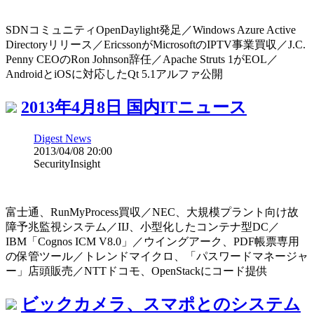
SDNコミュニティOpenDaylight発足／Windows Azure Active
Directoryリリース／EricssonがMicrosoftのIPTV事業買収／J.C.
Penny CEOのRon Johnson辞任／Apache Struts 1がEOL／
AndroidとiOSに対応したQt 5.1アルファ公開
2013年4月8日 国内ITニュース
Digest News
2013/04/08 20:00
SecurityInsight
富士通、RunMyProcess買収／NEC、大規模プラント向け故
障予兆監視システム／IIJ、小型化したコンテナ型DC／
IBM「Cognos ICM V8.0」／ウイングアーク、PDF帳票専用
の保管ツール／トレンドマイクロ、「パスワードマネージャ
ー」店頭販売／NTTドコモ、OpenStackにコード提供
ビックカメラ、スマポとのシステム