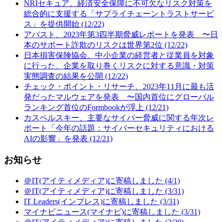
NRIセキュア、経済安全保障に不可欠なリスク対策を
総合的に支援する「サプライチェーントラストサービ
ス」を提供開始 (12/22)
アバスト、2023年第3四半期脅威レポートを発表 〜日
本のサポート詐欺のリスクは世界第2位 (12/22)
日本損害保険協会、中小企業の経営者と従業員を対象
に行った、企業を取り巻くリスクに対する意識・対策
実態調査の結果を公開 (12/22)
チェック・ポイント・リサーチ、2023年11月に最も活
発だったマルウェアを発表 〜国内首位にグローバル
ランキング首位のFormbookが浮上 (12/21)
カスペルスキー、主要なサイバー脅威に関する年次レ
ポート「今年の話題：サイバーセキュリティにおける
AIの影響」を発表 (12/21)
お知らせ
＠IT(アイティメディア)に寄稿しました (4/1)
＠IT(アイティメディア)に寄稿しました (3/31)
IT Leaders(インプレス)に寄稿しました (3/31)
マイナビニュース(マイナビ)に寄稿しました (3/31)