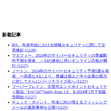
新着記事
IPA、年末年始における情報セキュリティに関して注
意喚起 (12/28)
マカフィー、2024年のサイバーセキュリティの脅威動
向予測を発表 ～AIの進化に伴いオンライン詐欺が横
行 (12/27)
ノートン、2024年のサイバーセキュリティ予測5選を発
表 〜高度なAIにより、脅威は個人と中小企業の双方
に対してさらにパーソナライズ化へ (12/27)
フーバーブレイン、次世代エンドポイントセキュリテ
ィ製品「Eye“247”Safety Zone 1.0」を2024年1月下旬販
売開始 (12/27)
チェック・ポイント、年末に向け増えるフィッシング
メールの最新事例を公開 (12/25)