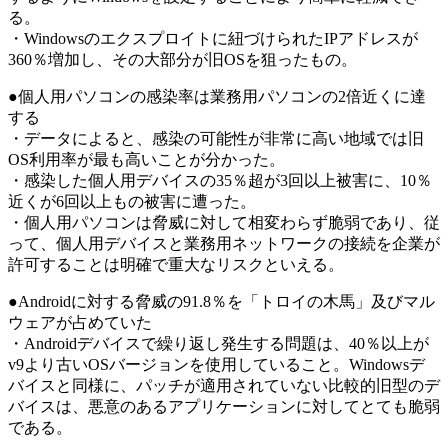
る。
・Windowsのエクスプロイトに紐づけられたIPアドレスが
360％増加し、その大部分が旧OSを狙ったもの。
●個人用パソコンの感染率は業務用パソコンの2倍近くに達
する
・データによると、感染の可能性が非常に高い地域では旧
OS利用率が最も高いことが分かった。
・感染した個人用デバイスの35％超が3回以上被害に、10％
近くが6回以上もの被害に遭った。
・個人用パソコンは脅威に対して相変わらず脆弱であり、従
って、個人用デバイスと業務用ネットワークの接続を企業が
許可することは明確で重大なリスクといえる。
●Androidに対する脅威の91.8％を「トロイの木馬」及びマル
ウェアが占めていた
・Androidデバイスで繰り返し発生する問題は、40％以上が
v9より古いOSバージョンを使用していること。Windowsデ
バイスと同様に、パッチが適用されていない比較的旧型のデ
バイスは、悪意のあるアプリケーションに対してとても脆弱
である。