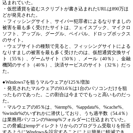
込まれていた。
・仮想通貨を盗むスクリプトが書き込まれたURLは890万ほ
どが発見された。
・フィッシングサイト、サイバー犯罪者によるなりすましの
被害を最も多く受けたサイトは、フェイスブック、マイクロ
ソフト、アップル、グーグル、ペイパル、ドロップボックス
のサイト。
・ウェブサイトの種類で見ると、フィッシングサイトによる
なりすましの被害を最も多く受けたのは、仮想通貨交換サイ
ト（55％）、ゲームサイト（50％）、メール（40％）、金融
機関のサイト（40％）、決済サービスのサイト（32％）だっ
た。
●Windows7を狙うマルウェアが125％増加
・発見されたマルウェアの93.6％は1台のパソコンだけを狙
ったものであった。この割合は今まででもっと高いものだっ
た。
・マルウェアの85％は、%temp%、%appdata%、%cache%、
%windir%のいずれかに潜伏しており、うち過半数（54.4％）
は業務用パソコンの%temp%フォルダーに仕込まれていた。
この脅威はtempディレクトリからのプログラム受取りを拒否
するようにWindowsを設定することにより簡単に軽減でき