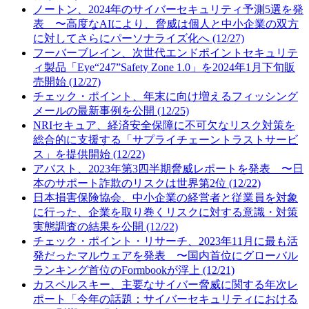
ノートン、2024年のサイバーセキュリティ予測5選を発
表 〜高度なAIにより、脅威は個人と中小企業の双方
に対してさらにパーソナライズ化へ (12/27)
フーバーブレイン、次世代エンドポイントセキュリテ
ィ製品「Eye“247”Safety Zone 1.0」を2024年1月下旬販
売開始 (12/27)
チェック・ポイント、年末に向け増えるフィッシング
メールの最新事例を公開 (12/25)
NRIセキュア、経済安全保障に不可欠なリスク対策を
総合的に支援する「サプライチェーントラストサービ
ス」を提供開始 (12/22)
アバスト、2023年第3四半期脅威レポートを発表 〜日
本のサポート詐欺のリスクは世界第2位 (12/22)
日本損害保険協会、中小企業の経営者と従業員を対象
に行った、企業を取り巻くリスクに対する意識・対策
実態調査の結果を公開 (12/22)
チェック・ポイント・リサーチ、2023年11月に最も活
発だったマルウェアを発表 〜国内首位にグローバル
ランキング首位のFormbookが浮上 (12/21)
カスペルスキー、主要なサイバー脅威に関する年次レ
ポート「今年の話題：サイバーセキュリティにおける