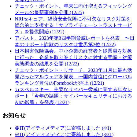
チェック・ポイント、年末に向け増えるフィッシング
メールの最新事例を公開 (12/25)
NRIセキュア、経済安全保障に不可欠なリスク対策を
総合的に支援する「サプライチェーントラストサービ
ス」を提供開始 (12/22)
アバスト、2023年第3四半期脅威レポートを発表 〜日
本のサポート詐欺のリスクは世界第2位 (12/22)
日本損害保険協会、中小企業の経営者と従業員を対象
に行った、企業を取り巻くリスクに対する意識・対策
実態調査の結果を公開 (12/22)
チェック・ポイント・リサーチ、2023年11月に最も活
発だったマルウェアを発表 〜国内首位にグローバル
ランキング首位のFormbookが浮上 (12/21)
カスペルスキー、主要なサイバー脅威に関する年次レ
ポート「今年の話題：サイバーセキュリティにおける
AIの影響」を発表 (12/21)
お知らせ
＠IT(アイティメディア)に寄稿しました (4/1)
＠IT(アイティメディア)に寄稿しました (3/31)