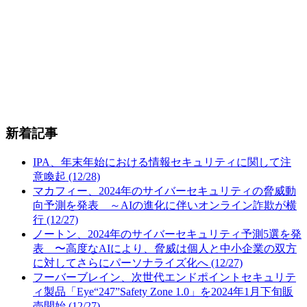
新着記事
IPA、年末年始における情報セキュリティに関して注
意喚起 (12/28)
マカフィー、2024年のサイバーセキュリティの脅威動
向予測を発表 ～AIの進化に伴いオンライン詐欺が横
行 (12/27)
ノートン、2024年のサイバーセキュリティ予測5選を発
表 〜高度なAIにより、脅威は個人と中小企業の双方
に対してさらにパーソナライズ化へ (12/27)
フーバーブレイン、次世代エンドポイントセキュリテ
ィ製品「Eye“247”Safety Zone 1.0」を2024年1月下旬販
売開始 (12/27)