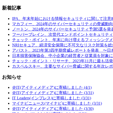
新着記事
IPA、年末年始における情報セキュリティに関して注意喚起 (
マカフィー、2024年のサイバーセキュリティの脅威動向予
ノートン、2024年のサイバーセキュリティ予測5選を発表
フーバーブレイン、次世代エンドポイントセキュリティ製品「Eye“24
チェック・ポイント、年末に向け増えるフィッシングメールの
NRIセキュア、経済安全保障に不可欠なリスク対策を総合
アバスト、2023年第3四半期脅威レポートを発表 〜日本の
日本損害保険協会、中小企業の経営者と従業員を対象に行
チェック・ポイント・リサーチ、2023年11月に最も活発だ
カスペルスキー、主要なサイバー脅威に関する年次レポート
お知らせ
＠IT(アイティメディア)に寄稿しました (4/1)
＠IT(アイティメディア)に寄稿しました (3/31)
IT Leaders(インプレス)に寄稿しました (3/31)
マイナビニュース(マイナビ)に寄稿しました (3/31)
＠IT(アイティメディア)に寄稿しました (3/30)