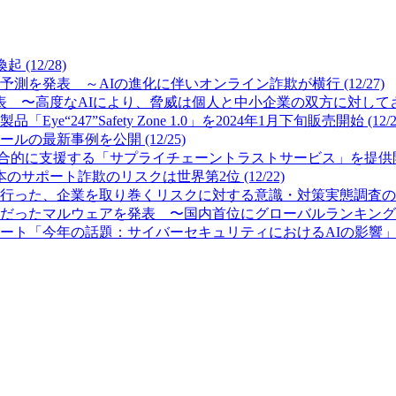
12/28)
測を発表 ～AIの進化に伴いオンライン詐欺が横行 (12/27)
 〜高度なAIにより、脅威は個人と中小企業の双方に対してさらに
7”Safety Zone 1.0」を2024年1月下旬販売開始 (12/2
最新事例を公開 (12/25)
的に支援する「サプライチェーントラストサービス」を提供開始 (
サポート詐欺のリスクは世界第2位 (12/22)
った、企業を取り巻くリスクに対する意識・対策実態調査の結果を公
ったマルウェアを発表 〜国内首位にグローバルランキング首位のFor
「今年の話題：サイバーセキュリティにおけるAIの影響」を発表 