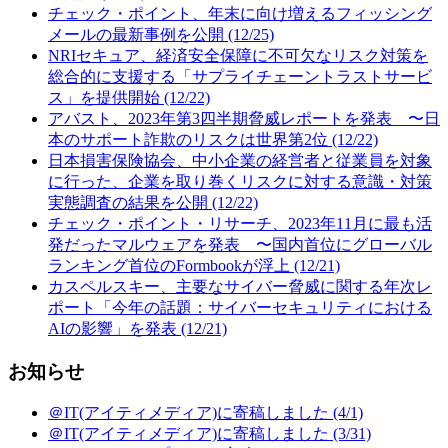
チェック・ポイント、年末に向け増えるフィッシング
メールの最新事例を公開 (12/25)
NRIセキュア、経済安全保障に不可欠なリスク対策を
総合的に支援する「サプライチェーントラストサービ
ス」を提供開始 (12/22)
アバスト、2023年第3四半期脅威レポートを発表 〜日
本のサポート詐欺のリスクは世界第2位 (12/22)
日本損害保険協会、中小企業の経営者と従業員を対象
に行った、企業を取り巻くリスクに対する意識・対策
実態調査の結果を公開 (12/22)
チェック・ポイント・リサーチ、2023年11月に最も活
発だったマルウェアを発表 〜国内首位にグローバル
ランキング首位のFormbookが浮上 (12/21)
カスペルスキー、主要なサイバー脅威に関する年次レ
ポート「今年の話題：サイバーセキュリティにおける
AIの影響」を発表 (12/21)
お知らせ
＠IT(アイティメディア)に寄稿しました (4/1)
＠IT(アイティメディア)に寄稿しました (3/31)