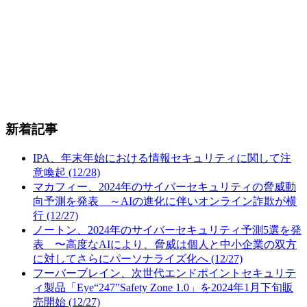
新着記事
IPA、年末年始における情報セキュリティに関して注
意喚起 (12/28)
マカフィー、2024年のサイバーセキュリティの脅威動
向予測を発表 ～AIの進化に伴いオンライン詐欺が横
行 (12/27)
ノートン、2024年のサイバーセキュリティ予測5選を発
表 〜高度なAIにより、脅威は個人と中小企業の双方
に対してさらにパーソナライズ化へ (12/27)
フーバーブレイン、次世代エンドポイントセキュリテ
ィ製品「Eye“247”Safety Zone 1.0」を2024年1月下旬販
売開始 (12/27)