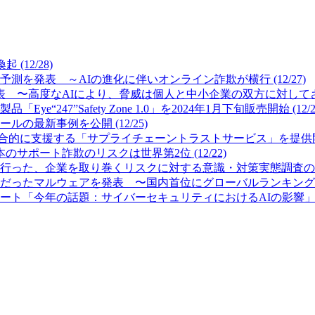
12/28)
測を発表 ～AIの進化に伴いオンライン詐欺が横行 (12/27)
 〜高度なAIにより、脅威は個人と中小企業の双方に対してさらに
7”Safety Zone 1.0」を2024年1月下旬販売開始 (12/2
最新事例を公開 (12/25)
的に支援する「サプライチェーントラストサービス」を提供開始 (
サポート詐欺のリスクは世界第2位 (12/22)
った、企業を取り巻くリスクに対する意識・対策実態調査の結果を公
ったマルウェアを発表 〜国内首位にグローバルランキング首位のFor
「今年の話題：サイバーセキュリティにおけるAIの影響」を発表 