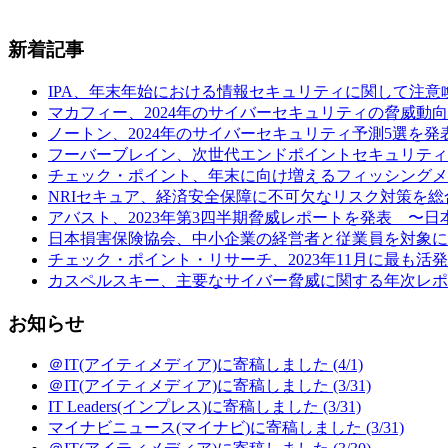
新着記事
IPA、年末年始における情報セキュリティに関して注意喚起 (
マカフィー、2024年のサイバーセキュリティの脅威動向予
ノートン、2024年のサイバーセキュリティ予測5選を発表
フーバーブレイン、次世代エンドポイントセキュリティ製品「Eye“24
チェック・ポイント、年末に向け増えるフィッシングメールの
NRIセキュア、経済安全保障に不可欠なリスク対策を総合
アバスト、2023年第3四半期脅威レポートを発表 〜日本の
日本損害保険協会、中小企業の経営者と従業員を対象に行
チェック・ポイント・リサーチ、2023年11月に最も活発だ
カスペルスキー、主要なサイバー脅威に関する年次レポート
お知らせ
＠IT(アイティメディア)に寄稿しました (4/1)
＠IT(アイティメディア)に寄稿しました (3/31)
IT Leaders(インプレス)に寄稿しました (3/31)
マイナビニュース(マイナビ)に寄稿しました (3/31)