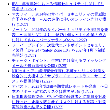
IPA、年末年始における情報セキュリティに関して注
意喚起 (12/28)
マカフィー、2024年のサイバーセキュリティの脅威動
向予測を発表 ～AIの進化に伴いオンライン詐欺が横
行 (12/27)
ノートン、2024年のサイバーセキュリティ予測5選を発
表 〜高度なAIにより、脅威は個人と中小企業の双方
に対してさらにパーソナライズ化へ (12/27)
フーバーブレイン、次世代エンドポイントセキュリテ
ィ製品「Eye“247”Safety Zone 1.0」を2024年1月下旬販
売開始 (12/27)
チェック・ポイント、年末に向け増えるフィッシング
メールの最新事例を公開 (12/25)
NRIセキュア、経済安全保障に不可欠なリスク対策を
総合的に支援する「サプライチェーントラストサービ
ス」を提供開始 (12/22)
アバスト、2023年第3四半期脅威レポートを発表 〜日
本のサポート詐欺のリスクは世界第2位 (12/22)
日本損害保険協会、中小企業の経営者と従業員を対象
に行った、企業を取り巻くリスクに対する意識・対策
実態調査の結果を公開 (12/22)