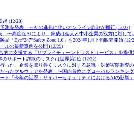
12/28)
測を発表 ～AIの進化に伴いオンライン詐欺が横行 (12/27)
 〜高度なAIにより、脅威は個人と中小企業の双方に対してさらに
7”Safety Zone 1.0」を2024年1月下旬販売開始 (12/2
最新事例を公開 (12/25)
的に支援する「サプライチェーントラストサービス」を提供開始 (
サポート詐欺のリスクは世界第2位 (12/22)
った、企業を取り巻くリスクに対する意識・対策実態調査の結果を公
ったマルウェアを発表 〜国内首位にグローバルランキング首位のFor
「今年の話題：サイバーセキュリティにおけるAIの影響」を発表 