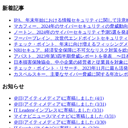
新着記事
IPA、年末年始における情報セキュリティに関して注意喚起 (
マカフィー、2024年のサイバーセキュリティの脅威動向予
ノートン、2024年のサイバーセキュリティ予測5選を発表
フーバーブレイン、次世代エンドポイントセキュリティ製品「Eye“24
チェック・ポイント、年末に向け増えるフィッシングメールの
NRIセキュア、経済安全保障に不可欠なリスク対策を総合
アバスト、2023年第3四半期脅威レポートを発表 〜日本の
日本損害保険協会、中小企業の経営者と従業員を対象に行
チェック・ポイント・リサーチ、2023年11月に最も活発だ
カスペルスキー、主要なサイバー脅威に関する年次レポート
お知らせ
＠IT(アイティメディア)に寄稿しました (4/1)
＠IT(アイティメディア)に寄稿しました (3/31)
IT Leaders(インプレス)に寄稿しました (3/31)
マイナビニュース(マイナビ)に寄稿しました (3/31)
＠IT(アイティメディア)に寄稿しました (3/30)