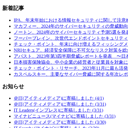
新着記事
IPA、年末年始における情報セキュリティに関して注意喚起 (
マカフィー、2024年のサイバーセキュリティの脅威動向予
ノートン、2024年のサイバーセキュリティ予測5選を発表
フーバーブレイン、次世代エンドポイントセキュリティ製品「Eye“24
チェック・ポイント、年末に向け増えるフィッシングメールの
NRIセキュア、経済安全保障に不可欠なリスク対策を総合
アバスト、2023年第3四半期脅威レポートを発表 〜日本の
日本損害保険協会、中小企業の経営者と従業員を対象に行
チェック・ポイント・リサーチ、2023年11月に最も活発だ
カスペルスキー、主要なサイバー脅威に関する年次レポート
お知らせ
＠IT(アイティメディア)に寄稿しました (4/1)
＠IT(アイティメディア)に寄稿しました (3/31)
IT Leaders(インプレス)に寄稿しました (3/31)
マイナビニュース(マイナビ)に寄稿しました (3/31)
＠IT(アイティメディア)に寄稿しました (3/30)