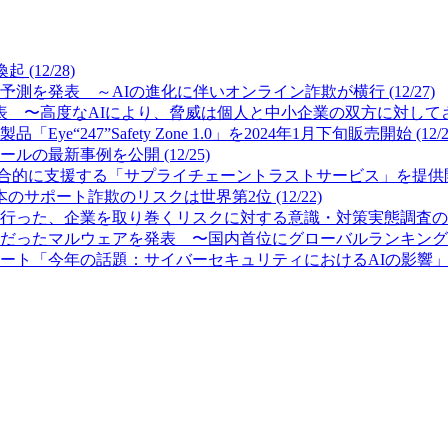
12/28)
測を発表 ～AIの進化に伴いオンライン詐欺が横行 (12/27)
 〜高度なAIにより、脅威は個人と中小企業の双方に対してさらに
7”Safety Zone 1.0」を2024年1月下旬販売開始 (12/2
最新事例を公開 (12/25)
的に支援する「サプライチェーントラストサービス」を提供開始 (
サポート詐欺のリスクは世界第2位 (12/22)
った、企業を取り巻くリスクに対する意識・対策実態調査の結果を公
ったマルウェアを発表 〜国内首位にグローバルランキング首位のFor
「今年の話題：サイバーセキュリティにおけるAIの影響」を発表 