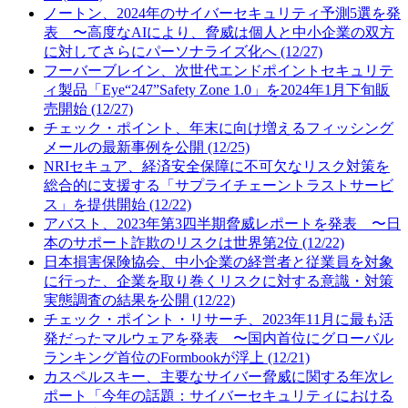
ノートン、2024年のサイバーセキュリティ予測5選を発
表 〜高度なAIにより、脅威は個人と中小企業の双方
に対してさらにパーソナライズ化へ (12/27)
フーバーブレイン、次世代エンドポイントセキュリテ
ィ製品「Eye“247”Safety Zone 1.0」を2024年1月下旬販
売開始 (12/27)
チェック・ポイント、年末に向け増えるフィッシング
メールの最新事例を公開 (12/25)
NRIセキュア、経済安全保障に不可欠なリスク対策を
総合的に支援する「サプライチェーントラストサービ
ス」を提供開始 (12/22)
アバスト、2023年第3四半期脅威レポートを発表 〜日
本のサポート詐欺のリスクは世界第2位 (12/22)
日本損害保険協会、中小企業の経営者と従業員を対象
に行った、企業を取り巻くリスクに対する意識・対策
実態調査の結果を公開 (12/22)
チェック・ポイント・リサーチ、2023年11月に最も活
発だったマルウェアを発表 〜国内首位にグローバル
ランキング首位のFormbookが浮上 (12/21)
カスペルスキー、主要なサイバー脅威に関する年次レ
ポート「今年の話題：サイバーセキュリティにおける