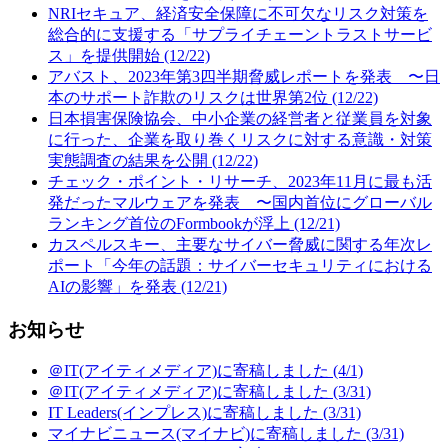
NRIセキュア、経済安全保障に不可欠なリスク対策を
総合的に支援する「サプライチェーントラストサービ
ス」を提供開始 (12/22)
アバスト、2023年第3四半期脅威レポートを発表 〜日
本のサポート詐欺のリスクは世界第2位 (12/22)
日本損害保険協会、中小企業の経営者と従業員を対象
に行った、企業を取り巻くリスクに対する意識・対策
実態調査の結果を公開 (12/22)
チェック・ポイント・リサーチ、2023年11月に最も活
発だったマルウェアを発表 〜国内首位にグローバル
ランキング首位のFormbookが浮上 (12/21)
カスペルスキー、主要なサイバー脅威に関する年次レ
ポート「今年の話題：サイバーセキュリティにおける
AIの影響」を発表 (12/21)
お知らせ
＠IT(アイティメディア)に寄稿しました (4/1)
＠IT(アイティメディア)に寄稿しました (3/31)
IT Leaders(インプレス)に寄稿しました (3/31)
マイナビニュース(マイナビ)に寄稿しました (3/31)