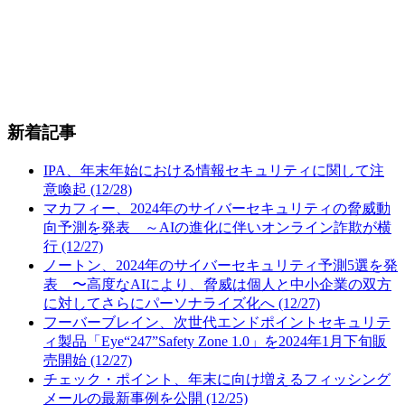
新着記事
IPA、年末年始における情報セキュリティに関して注
意喚起 (12/28)
マカフィー、2024年のサイバーセキュリティの脅威動
向予測を発表 ～AIの進化に伴いオンライン詐欺が横
行 (12/27)
ノートン、2024年のサイバーセキュリティ予測5選を発
表 〜高度なAIにより、脅威は個人と中小企業の双方
に対してさらにパーソナライズ化へ (12/27)
フーバーブレイン、次世代エンドポイントセキュリテ
ィ製品「Eye“247”Safety Zone 1.0」を2024年1月下旬販
売開始 (12/27)
チェック・ポイント、年末に向け増えるフィッシング
メールの最新事例を公開 (12/25)