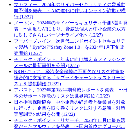
マカフィー、2024年のサイバーセキュリティの脅威動
向予測を発表 ～AIの進化に伴いオンライン詐欺が横
行 (12/27)
ノートン、2024年のサイバーセキュリティ予測5選を発
表 〜高度なAIにより、脅威は個人と中小企業の双方
に対してさらにパーソナライズ化へ (12/27)
フーバーブレイン、次世代エンドポイントセキュリテ
ィ製品「Eye“247”Safety Zone 1.0」を2024年1月下旬販
売開始 (12/27)
チェック・ポイント、年末に向け増えるフィッシング
メールの最新事例を公開 (12/25)
NRIセキュア、経済安全保障に不可欠なリスク対策を
総合的に支援する「サプライチェーントラストサービ
ス」を提供開始 (12/22)
アバスト、2023年第3四半期脅威レポートを発表 〜日
本のサポート詐欺のリスクは世界第2位 (12/22)
日本損害保険協会、中小企業の経営者と従業員を対象
に行った、企業を取り巻くリスクに対する意識・対策
実態調査の結果を公開 (12/22)
チェック・ポイント・リサーチ、2023年11月に最も活
発だったマルウェアを発表 〜国内首位にグローバル