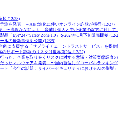
12/28)
測を発表 ～AIの進化に伴いオンライン詐欺が横行 (12/27)
 〜高度なAIにより、脅威は個人と中小企業の双方に対してさらに
7”Safety Zone 1.0」を2024年1月下旬販売開始 (12/2
最新事例を公開 (12/25)
的に支援する「サプライチェーントラストサービス」を提供開始 (
サポート詐欺のリスクは世界第2位 (12/22)
った、企業を取り巻くリスクに対する意識・対策実態調査の結果を公
ったマルウェアを発表 〜国内首位にグローバルランキング首位のFor
「今年の話題：サイバーセキュリティにおけるAIの影響」を発表 