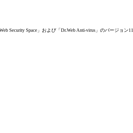
.Web Security Space」および「Dr.Web Anti-virus」の