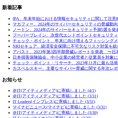
新着記事
IPA、年末年始における情報セキュリティに関して注意喚起 (
マカフィー、2024年のサイバーセキュリティの脅威動向予
ノートン、2024年のサイバーセキュリティ予測5選を発表
フーバーブレイン、次世代エンドポイントセキュリティ製品「Eye“24
チェック・ポイント、年末に向け増えるフィッシングメールの
NRIセキュア、経済安全保障に不可欠なリスク対策を総合
アバスト、2023年第3四半期脅威レポートを発表 〜日本の
日本損害保険協会、中小企業の経営者と従業員を対象に行
チェック・ポイント・リサーチ、2023年11月に最も活発だ
カスペルスキー、主要なサイバー脅威に関する年次レポート
お知らせ
＠IT(アイティメディア)に寄稿しました (4/1)
＠IT(アイティメディア)に寄稿しました (3/31)
IT Leaders(インプレス)に寄稿しました (3/31)
マイナビニュース(マイナビ)に寄稿しました (3/31)
＠IT(アイティメディア)に寄稿しました (3/30)