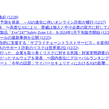
12/28)
測を発表 ～AIの進化に伴いオンライン詐欺が横行 (12/27)
 〜高度なAIにより、脅威は個人と中小企業の双方に対してさらに
7”Safety Zone 1.0」を2024年1月下旬販売開始 (12/2
最新事例を公開 (12/25)
的に支援する「サプライチェーントラストサービス」を提供開始 (
サポート詐欺のリスクは世界第2位 (12/22)
った、企業を取り巻くリスクに対する意識・対策実態調査の結果を公
ったマルウェアを発表 〜国内首位にグローバルランキング首位のFor
「今年の話題：サイバーセキュリティにおけるAIの影響」を発表 