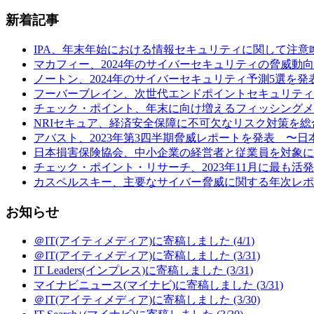
新着記事
IPA、年末年始における情報セキュリティに関して注意喚起 (
マカフィー、2024年のサイバーセキュリティの脅威動向予
ノートン、2024年のサイバーセキュリティ予測5選を発表
フーバーブレイン、次世代エンドポイントセキュリティ製品「Eye“24
チェック・ポイント、年末に向け増えるフィッシングメールの
NRIセキュア、経済安全保障に不可欠なリスク対策を総合
アバスト、2023年第3四半期脅威レポートを発表 〜日本の
日本損害保険協会、中小企業の経営者と従業員を対象に行
チェック・ポイント・リサーチ、2023年11月に最も活発だ
カスペルスキー、主要なサイバー脅威に関する年次レポート
お知らせ
＠IT(アイティメディア)に寄稿しました (4/1)
＠IT(アイティメディア)に寄稿しました (3/31)
IT Leaders(インプレス)に寄稿しました (3/31)
マイナビニュース(マイナビ)に寄稿しました (3/31)
＠IT(アイティメディア)に寄稿しました (3/30)