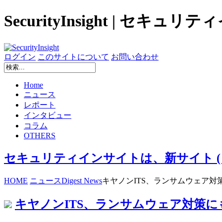
SecurityInsight | セキュ
ログイン
このサイトについて
お問い合わせ
Home
ニュース
レポート
インタビュー
コラム
OTHERS
セキュリティインサイトは、新サイト ( secur
HOME
ニュース
Digest News
キヤノンITS、ランサムウェア
キヤノンITS、ランサムウェア対策