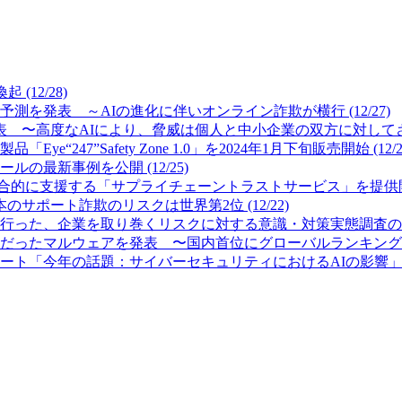
12/28)
測を発表 ～AIの進化に伴いオンライン詐欺が横行 (12/27)
 〜高度なAIにより、脅威は個人と中小企業の双方に対してさらに
7”Safety Zone 1.0」を2024年1月下旬販売開始 (12/2
最新事例を公開 (12/25)
的に支援する「サプライチェーントラストサービス」を提供開始 (
サポート詐欺のリスクは世界第2位 (12/22)
った、企業を取り巻くリスクに対する意識・対策実態調査の結果を公
ったマルウェアを発表 〜国内首位にグローバルランキング首位のFor
「今年の話題：サイバーセキュリティにおけるAIの影響」を発表 