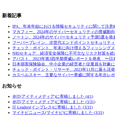
新着記事
IPA、年末年始における情報セキュリティに関して注意喚起 (
マカフィー、2024年のサイバーセキュリティの脅威動向予
ノートン、2024年のサイバーセキュリティ予測5選を発表
フーバーブレイン、次世代エンドポイントセキュリティ製品「Eye“24
チェック・ポイント、年末に向け増えるフィッシングメールの
NRIセキュア、経済安全保障に不可欠なリスク対策を総合
アバスト、2023年第3四半期脅威レポートを発表 〜日本の
日本損害保険協会、中小企業の経営者と従業員を対象に行
チェック・ポイント・リサーチ、2023年11月に最も活発だ
カスペルスキー、主要なサイバー脅威に関する年次レポート
お知らせ
＠IT(アイティメディア)に寄稿しました (4/1)
＠IT(アイティメディア)に寄稿しました (3/31)
IT Leaders(インプレス)に寄稿しました (3/31)
マイナビニュース(マイナビ)に寄稿しました (3/31)