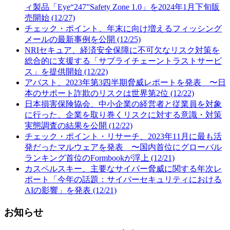
ィ製品「Eye“247”Safety Zone 1.0」を2024年1月下旬販
売開始 (12/27)
チェック・ポイント、年末に向け増えるフィッシング
メールの最新事例を公開 (12/25)
NRIセキュア、経済安全保障に不可欠なリスク対策を
総合的に支援する「サプライチェーントラストサービ
ス」を提供開始 (12/22)
アバスト、2023年第3四半期脅威レポートを発表 〜日
本のサポート詐欺のリスクは世界第2位 (12/22)
日本損害保険協会、中小企業の経営者と従業員を対象
に行った、企業を取り巻くリスクに対する意識・対策
実態調査の結果を公開 (12/22)
チェック・ポイント・リサーチ、2023年11月に最も活
発だったマルウェアを発表 〜国内首位にグローバル
ランキング首位のFormbookが浮上 (12/21)
カスペルスキー、主要なサイバー脅威に関する年次レ
ポート「今年の話題：サイバーセキュリティにおける
AIの影響」を発表 (12/21)
お知らせ