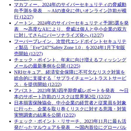
マカフィー、2024年のサイバーセキュリティの脅威動
向予測を発表 ～AIの進化に伴いオンライン詐欺が横
行 (12/27)
ノートン、2024年のサイバーセキュリティ予測5選を発
表 〜高度なAIにより、脅威は個人と中小企業の双方
に対してさらにパーソナライズ化へ (12/27)
フーバーブレイン、次世代エンドポイントセキュリテ
ィ製品「Eye“247”Safety Zone 1.0」を2024年1月下旬販
売開始 (12/27)
チェック・ポイント、年末に向け増えるフィッシング
メールの最新事例を公開 (12/25)
NRIセキュア、経済安全保障に不可欠なリスク対策を
総合的に支援する「サプライチェーントラストサービ
ス」を提供開始 (12/22)
アバスト、2023年第3四半期脅威レポートを発表 〜日
本のサポート詐欺のリスクは世界第2位 (12/22)
日本損害保険協会、中小企業の経営者と従業員を対象
に行った、企業を取り巻くリスクに対する意識・対策
実態調査の結果を公開 (12/22)
チェック・ポイント・リサーチ、2023年11月に最も活
発だったマルウェアを発表 〜国内首位にグローバル