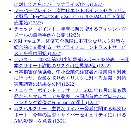
に対してさらにパーソナライズ化へ (12/27)
フーバーブレイン、次世代エンドポイントセキュリテ
ィ製品「Eye“247”Safety Zone 1.0」を2024年1月下旬販
売開始 (12/27)
チェック・ポイント、年末に向け増えるフィッシング
メールの最新事例を公開 (12/25)
NRIセキュア、経済安全保障に不可欠なリスク対策を
総合的に支援する「サプライチェーントラストサービ
ス」を提供開始 (12/22)
アバスト、2023年第3四半期脅威レポートを発表 〜日
本のサポート詐欺のリスクは世界第2位 (12/22)
日本損害保険協会、中小企業の経営者と従業員を対象
に行った、企業を取り巻くリスクに対する意識・対策
実態調査の結果を公開 (12/22)
チェック・ポイント・リサーチ、2023年11月に最も活
発だったマルウェアを発表 〜国内首位にグローバル
ランキング首位のFormbookが浮上 (12/21)
カスペルスキー、主要なサイバー脅威に関する年次レ
ポート「今年の話題：サイバーセキュリティにおける
AIの影響」を発表 (12/21)