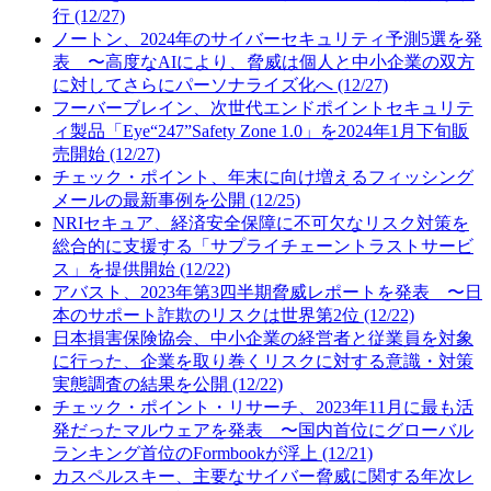
行 (12/27)
ノートン、2024年のサイバーセキュリティ予測5選を発
表 〜高度なAIにより、脅威は個人と中小企業の双方
に対してさらにパーソナライズ化へ (12/27)
フーバーブレイン、次世代エンドポイントセキュリテ
ィ製品「Eye“247”Safety Zone 1.0」を2024年1月下旬販
売開始 (12/27)
チェック・ポイント、年末に向け増えるフィッシング
メールの最新事例を公開 (12/25)
NRIセキュア、経済安全保障に不可欠なリスク対策を
総合的に支援する「サプライチェーントラストサービ
ス」を提供開始 (12/22)
アバスト、2023年第3四半期脅威レポートを発表 〜日
本のサポート詐欺のリスクは世界第2位 (12/22)
日本損害保険協会、中小企業の経営者と従業員を対象
に行った、企業を取り巻くリスクに対する意識・対策
実態調査の結果を公開 (12/22)
チェック・ポイント・リサーチ、2023年11月に最も活
発だったマルウェアを発表 〜国内首位にグローバル
ランキング首位のFormbookが浮上 (12/21)
カスペルスキー、主要なサイバー脅威に関する年次レ