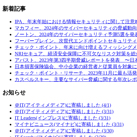
新着記事
IPA、年末年始における情報セキュリティに関して注意喚起 (
マカフィー、2024年のサイバーセキュリティの脅威動向予
ノートン、2024年のサイバーセキュリティ予測5選を発表
フーバーブレイン、次世代エンドポイントセキュリティ製品「Eye“24
チェック・ポイント、年末に向け増えるフィッシングメールの
NRIセキュア、経済安全保障に不可欠なリスク対策を総合
アバスト、2023年第3四半期脅威レポートを発表 〜日本の
日本損害保険協会、中小企業の経営者と従業員を対象に行
チェック・ポイント・リサーチ、2023年11月に最も活発だ
カスペルスキー、主要なサイバー脅威に関する年次レポート
お知らせ
＠IT(アイティメディア)に寄稿しました (4/1)
＠IT(アイティメディア)に寄稿しました (3/31)
IT Leaders(インプレス)に寄稿しました (3/31)
マイナビニュース(マイナビ)に寄稿しました (3/31)
＠IT(アイティメディア)に寄稿しました (3/30)