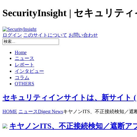
SecurityInsight | セキュ
ログイン
このサイトについて
お問い合わせ
Home
ニュース
レポート
インタビュー
コラム
OTHERS
セキュリティインサイトは、新サイト ( secur
HOME
ニュース
Digest News
キヤノンITS、不正接続検知／
キヤノンITS、不正接続検知／遮断