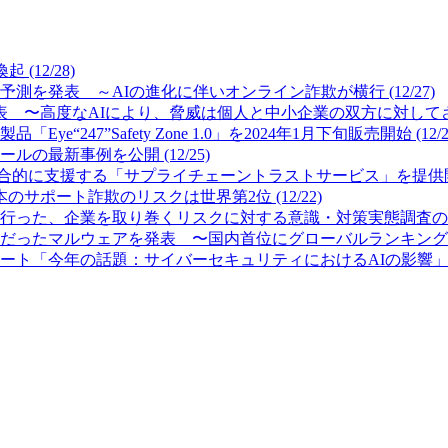
12/28)
測を発表 ～AIの進化に伴いオンライン詐欺が横行 (12/27)
 〜高度なAIにより、脅威は個人と中小企業の双方に対してさらに
7”Safety Zone 1.0」を2024年1月下旬販売開始 (12/2
最新事例を公開 (12/25)
的に支援する「サプライチェーントラストサービス」を提供開始 (
サポート詐欺のリスクは世界第2位 (12/22)
った、企業を取り巻くリスクに対する意識・対策実態調査の結果を公
ったマルウェアを発表 〜国内首位にグローバルランキング首位のFor
「今年の話題：サイバーセキュリティにおけるAIの影響」を発表 