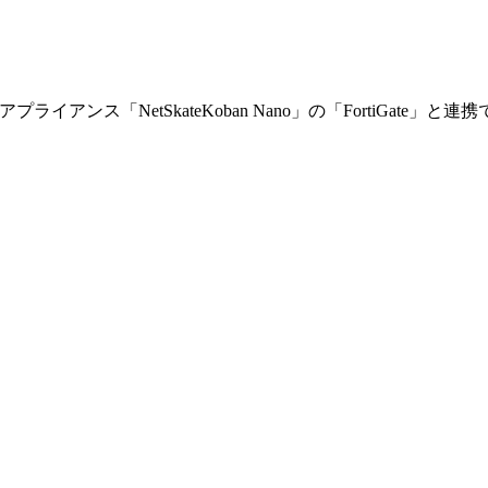
イアンス「NetSkateKoban Nano」の「FortiGate