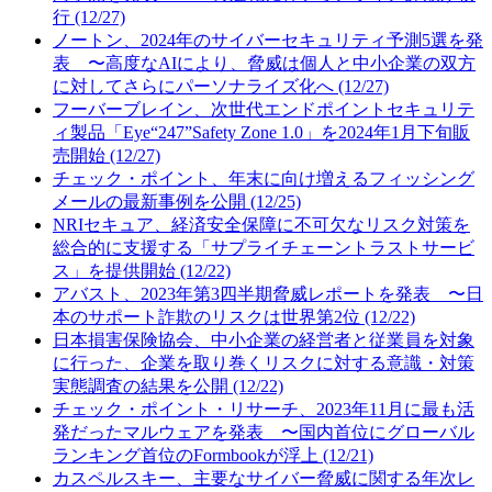
行 (12/27)
ノートン、2024年のサイバーセキュリティ予測5選を発
表 〜高度なAIにより、脅威は個人と中小企業の双方
に対してさらにパーソナライズ化へ (12/27)
フーバーブレイン、次世代エンドポイントセキュリテ
ィ製品「Eye“247”Safety Zone 1.0」を2024年1月下旬販
売開始 (12/27)
チェック・ポイント、年末に向け増えるフィッシング
メールの最新事例を公開 (12/25)
NRIセキュア、経済安全保障に不可欠なリスク対策を
総合的に支援する「サプライチェーントラストサービ
ス」を提供開始 (12/22)
アバスト、2023年第3四半期脅威レポートを発表 〜日
本のサポート詐欺のリスクは世界第2位 (12/22)
日本損害保険協会、中小企業の経営者と従業員を対象
に行った、企業を取り巻くリスクに対する意識・対策
実態調査の結果を公開 (12/22)
チェック・ポイント・リサーチ、2023年11月に最も活
発だったマルウェアを発表 〜国内首位にグローバル
ランキング首位のFormbookが浮上 (12/21)
カスペルスキー、主要なサイバー脅威に関する年次レ