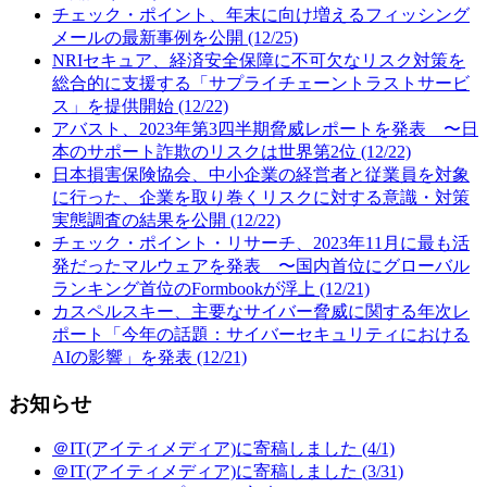
チェック・ポイント、年末に向け増えるフィッシング
メールの最新事例を公開 (12/25)
NRIセキュア、経済安全保障に不可欠なリスク対策を
総合的に支援する「サプライチェーントラストサービ
ス」を提供開始 (12/22)
アバスト、2023年第3四半期脅威レポートを発表 〜日
本のサポート詐欺のリスクは世界第2位 (12/22)
日本損害保険協会、中小企業の経営者と従業員を対象
に行った、企業を取り巻くリスクに対する意識・対策
実態調査の結果を公開 (12/22)
チェック・ポイント・リサーチ、2023年11月に最も活
発だったマルウェアを発表 〜国内首位にグローバル
ランキング首位のFormbookが浮上 (12/21)
カスペルスキー、主要なサイバー脅威に関する年次レ
ポート「今年の話題：サイバーセキュリティにおける
AIの影響」を発表 (12/21)
お知らせ
＠IT(アイティメディア)に寄稿しました (4/1)
＠IT(アイティメディア)に寄稿しました (3/31)