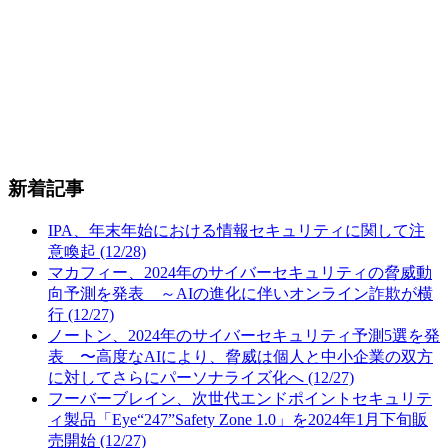
新着記事
IPA、年末年始における情報セキュリティに関して注
意喚起 (12/28)
マカフィー、2024年のサイバーセキュリティの脅威動
向予測を発表 ～AIの進化に伴いオンライン詐欺が横
行 (12/27)
ノートン、2024年のサイバーセキュリティ予測5選を発
表 〜高度なAIにより、脅威は個人と中小企業の双方
に対してさらにパーソナライズ化へ (12/27)
フーバーブレイン、次世代エンドポイントセキュリテ
ィ製品「Eye“247”Safety Zone 1.0」を2024年1月下旬販
売開始 (12/27)