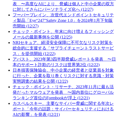
表 〜高度なAIにより、脅威は個人と中小企業の双方
に対してさらにパーソナライズ化へ (12/27)
フーバーブレイン、次世代エンドポイントセキュリテ
ィ製品「Eye“247”Safety Zone 1.0」を2024年1月下旬販
売開始 (12/27)
チェック・ポイント、年末に向け増えるフィッシング
メールの最新事例を公開 (12/25)
NRIセキュア、経済安全保障に不可欠なリスク対策を
総合的に支援する「サプライチェーントラストサービ
ス」を提供開始 (12/22)
アバスト、2023年第3四半期脅威レポートを発表 〜日
本のサポート詐欺のリスクは世界第2位 (12/22)
日本損害保険協会、中小企業の経営者と従業員を対象
に行った、企業を取り巻くリスクに対する意識・対策
実態調査の結果を公開 (12/22)
チェック・ポイント・リサーチ、2023年11月に最も活
発だったマルウェアを発表 〜国内首位にグローバル
ランキング首位のFormbookが浮上 (12/21)
カスペルスキー、主要なサイバー脅威に関する年次レ
ポート「今年の話題：サイバーセキュリティにおける
AIの影響」を発表 (12/21)