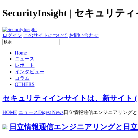
SecurityInsight | セキュ
ログイン
このサイトについて
お問い合わせ
Home
ニュース
レポート
インタビュー
コラム
OTHERS
セキュリティインサイトは、新サイト ( secur
HOME
ニュース
Digest News
日立情報通信エンジニアリングと
日立情報通信エンジニアリングと日