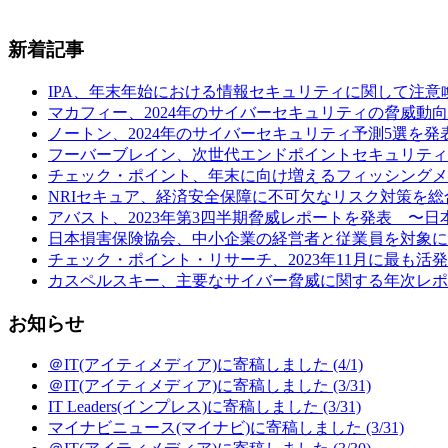
新着記事
IPA、年末年始における情報セキュリティに関して注意喚起 (
マカフィー、2024年のサイバーセキュリティの脅威動向予
ノートン、2024年のサイバーセキュリティ予測5選を発表
フーバーブレイン、次世代エンドポイントセキュリティ製品「Eye“24
チェック・ポイント、年末に向け増えるフィッシングメールの
NRIセキュア、経済安全保障に不可欠なリスク対策を総合
アバスト、2023年第3四半期脅威レポートを発表 〜日本の
日本損害保険協会、中小企業の経営者と従業員を対象に行
チェック・ポイント・リサーチ、2023年11月に最も活発だ
カスペルスキー、主要なサイバー脅威に関する年次レポート
お知らせ
＠IT(アイティメディア)に寄稿しました (4/1)
＠IT(アイティメディア)に寄稿しました (3/31)
IT Leaders(インプレス)に寄稿しました (3/31)
マイナビニュース(マイナビ)に寄稿しました (3/31)