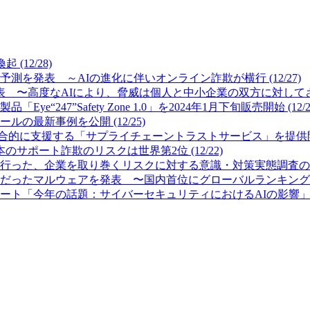
12/28)
測を発表 ～AIの進化に伴いオンライン詐欺が横行 (12/27)
 〜高度なAIにより、脅威は個人と中小企業の双方に対してさらに
7”Safety Zone 1.0」を2024年1月下旬販売開始 (12/2
最新事例を公開 (12/25)
的に支援する「サプライチェーントラストサービス」を提供開始 (
サポート詐欺のリスクは世界第2位 (12/22)
った、企業を取り巻くリスクに対する意識・対策実態調査の結果を公
ったマルウェアを発表 〜国内首位にグローバルランキング首位のFor
「今年の話題：サイバーセキュリティにおけるAIの影響」を発表 