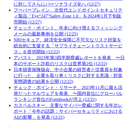
に対してさらにパーソナライズ化へ (12/27)
フーバーブレイン、次世代エンドポイントセキュリテ
ィ製品「Eye“247”Safety Zone 1.0」を2024年1月下旬販
売開始 (12/27)
チェック・ポイント、年末に向け増えるフィッシング
メールの最新事例を公開 (12/25)
NRIセキュア、経済安全保障に不可欠なリスク対策を
総合的に支援する「サプライチェーントラストサービ
ス」を提供開始 (12/22)
アバスト、2023年第3四半期脅威レポートを発表 〜日
本のサポート詐欺のリスクは世界第2位 (12/22)
日本損害保険協会、中小企業の経営者と従業員を対象
に行った、企業を取り巻くリスクに対する意識・対策
実態調査の結果を公開 (12/22)
チェック・ポイント・リサーチ、2023年11月に最も活
発だったマルウェアを発表 〜国内首位にグローバル
ランキング首位のFormbookが浮上 (12/21)
カスペルスキー、主要なサイバー脅威に関する年次レ
ポート「今年の話題：サイバーセキュリティにおける
AIの影響」を発表 (12/21)