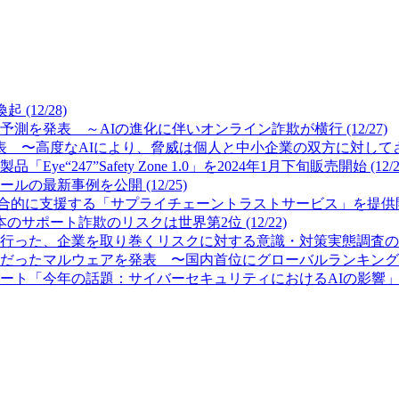
12/28)
測を発表 ～AIの進化に伴いオンライン詐欺が横行 (12/27)
 〜高度なAIにより、脅威は個人と中小企業の双方に対してさらに
7”Safety Zone 1.0」を2024年1月下旬販売開始 (12/2
最新事例を公開 (12/25)
的に支援する「サプライチェーントラストサービス」を提供開始 (
サポート詐欺のリスクは世界第2位 (12/22)
った、企業を取り巻くリスクに対する意識・対策実態調査の結果を公
ったマルウェアを発表 〜国内首位にグローバルランキング首位のFor
「今年の話題：サイバーセキュリティにおけるAIの影響」を発表 