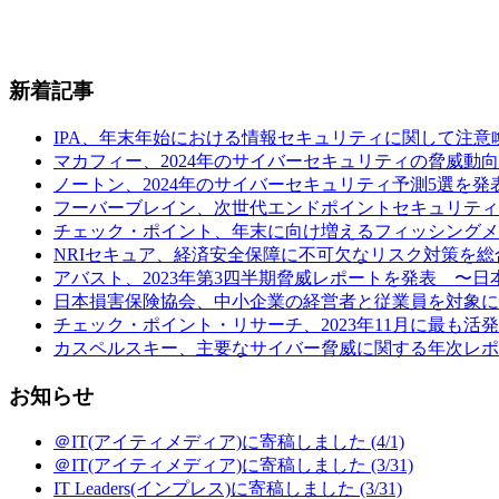
新着記事
IPA、年末年始における情報セキュリティに関して注意喚起 (
マカフィー、2024年のサイバーセキュリティの脅威動向予
ノートン、2024年のサイバーセキュリティ予測5選を発表
フーバーブレイン、次世代エンドポイントセキュリティ製品「Eye“24
チェック・ポイント、年末に向け増えるフィッシングメールの
NRIセキュア、経済安全保障に不可欠なリスク対策を総合
アバスト、2023年第3四半期脅威レポートを発表 〜日本の
日本損害保険協会、中小企業の経営者と従業員を対象に行
チェック・ポイント・リサーチ、2023年11月に最も活発だ
カスペルスキー、主要なサイバー脅威に関する年次レポート
お知らせ
＠IT(アイティメディア)に寄稿しました (4/1)
＠IT(アイティメディア)に寄稿しました (3/31)
IT Leaders(インプレス)に寄稿しました (3/31)