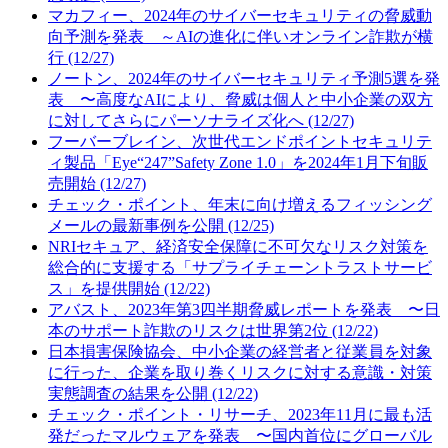
マカフィー、2024年のサイバーセキュリティの脅威動
向予測を発表 ～AIの進化に伴いオンライン詐欺が横
行 (12/27)
ノートン、2024年のサイバーセキュリティ予測5選を発
表 〜高度なAIにより、脅威は個人と中小企業の双方
に対してさらにパーソナライズ化へ (12/27)
フーバーブレイン、次世代エンドポイントセキュリテ
ィ製品「Eye“247”Safety Zone 1.0」を2024年1月下旬販
売開始 (12/27)
チェック・ポイント、年末に向け増えるフィッシング
メールの最新事例を公開 (12/25)
NRIセキュア、経済安全保障に不可欠なリスク対策を
総合的に支援する「サプライチェーントラストサービ
ス」を提供開始 (12/22)
アバスト、2023年第3四半期脅威レポートを発表 〜日
本のサポート詐欺のリスクは世界第2位 (12/22)
日本損害保険協会、中小企業の経営者と従業員を対象
に行った、企業を取り巻くリスクに対する意識・対策
実態調査の結果を公開 (12/22)
チェック・ポイント・リサーチ、2023年11月に最も活
発だったマルウェアを発表 〜国内首位にグローバル