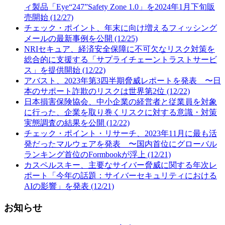
ィ製品「Eye“247”Safety Zone 1.0」を2024年1月下旬販
売開始 (12/27)
チェック・ポイント、年末に向け増えるフィッシング
メールの最新事例を公開 (12/25)
NRIセキュア、経済安全保障に不可欠なリスク対策を
総合的に支援する「サプライチェーントラストサービ
ス」を提供開始 (12/22)
アバスト、2023年第3四半期脅威レポートを発表 〜日
本のサポート詐欺のリスクは世界第2位 (12/22)
日本損害保険協会、中小企業の経営者と従業員を対象
に行った、企業を取り巻くリスクに対する意識・対策
実態調査の結果を公開 (12/22)
チェック・ポイント・リサーチ、2023年11月に最も活
発だったマルウェアを発表 〜国内首位にグローバル
ランキング首位のFormbookが浮上 (12/21)
カスペルスキー、主要なサイバー脅威に関する年次レ
ポート「今年の話題：サイバーセキュリティにおける
AIの影響」を発表 (12/21)
お知らせ