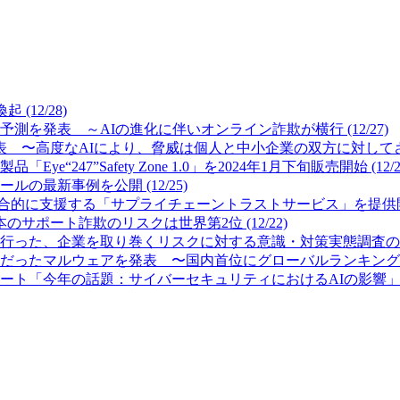
12/28)
測を発表 ～AIの進化に伴いオンライン詐欺が横行 (12/27)
 〜高度なAIにより、脅威は個人と中小企業の双方に対してさらに
7”Safety Zone 1.0」を2024年1月下旬販売開始 (12/2
最新事例を公開 (12/25)
的に支援する「サプライチェーントラストサービス」を提供開始 (
サポート詐欺のリスクは世界第2位 (12/22)
った、企業を取り巻くリスクに対する意識・対策実態調査の結果を公
ったマルウェアを発表 〜国内首位にグローバルランキング首位のFor
「今年の話題：サイバーセキュリティにおけるAIの影響」を発表 