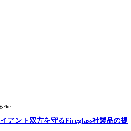
e...
ト双方を守るFireglass社製品の提