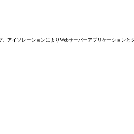
イソレーションによりWebサーバーアプリケーションとクライアント双方を守る「