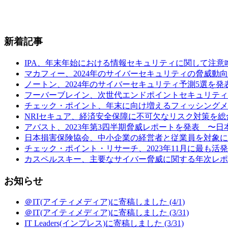
新着記事
IPA、年末年始における情報セキュリティに関して注意喚起 (
マカフィー、2024年のサイバーセキュリティの脅威動向予
ノートン、2024年のサイバーセキュリティ予測5選を発表
フーバーブレイン、次世代エンドポイントセキュリティ製品「Eye“24
チェック・ポイント、年末に向け増えるフィッシングメールの
NRIセキュア、経済安全保障に不可欠なリスク対策を総合
アバスト、2023年第3四半期脅威レポートを発表 〜日本の
日本損害保険協会、中小企業の経営者と従業員を対象に行
チェック・ポイント・リサーチ、2023年11月に最も活発だ
カスペルスキー、主要なサイバー脅威に関する年次レポート
お知らせ
＠IT(アイティメディア)に寄稿しました (4/1)
＠IT(アイティメディア)に寄稿しました (3/31)
IT Leaders(インプレス)に寄稿しました (3/31)