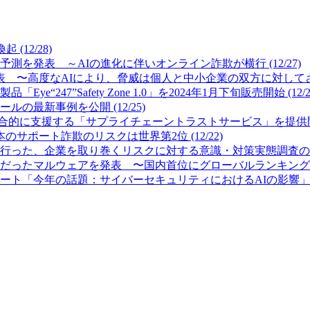
12/28)
測を発表 ～AIの進化に伴いオンライン詐欺が横行 (12/27)
 〜高度なAIにより、脅威は個人と中小企業の双方に対してさらに
7”Safety Zone 1.0」を2024年1月下旬販売開始 (12/2
最新事例を公開 (12/25)
的に支援する「サプライチェーントラストサービス」を提供開始 (
サポート詐欺のリスクは世界第2位 (12/22)
った、企業を取り巻くリスクに対する意識・対策実態調査の結果を公
ったマルウェアを発表 〜国内首位にグローバルランキング首位のFor
「今年の話題：サイバーセキュリティにおけるAIの影響」を発表 