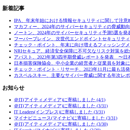
新着記事
IPA、年末年始における情報セキュリティに関して注意喚起 (
マカフィー、2024年のサイバーセキュリティの脅威動向予
ノートン、2024年のサイバーセキュリティ予測5選を発表
フーバーブレイン、次世代エンドポイントセキュリティ製品「Eye“24
チェック・ポイント、年末に向け増えるフィッシングメールの
NRIセキュア、経済安全保障に不可欠なリスク対策を総合
アバスト、2023年第3四半期脅威レポートを発表 〜日本の
日本損害保険協会、中小企業の経営者と従業員を対象に行
チェック・ポイント・リサーチ、2023年11月に最も活発だ
カスペルスキー、主要なサイバー脅威に関する年次レポート
お知らせ
＠IT(アイティメディア)に寄稿しました (4/1)
＠IT(アイティメディア)に寄稿しました (3/31)
IT Leaders(インプレス)に寄稿しました (3/31)
マイナビニュース(マイナビ)に寄稿しました (3/31)
＠IT(アイティメディア)に寄稿しました (3/30)