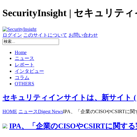
SecurityInsight | セキュ
ログイン
このサイトについて
お問い合わせ
Home
ニュース
レポート
インタビュー
コラム
OTHERS
セキュリティインサイトは、新サイト ( secur
HOME
ニュース
Digest News
IPA、「企業のCISOやCSIRTに
IPA、「企業のCISOやCSIRTに関す