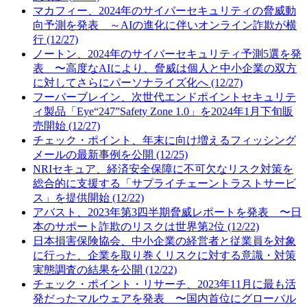
マカフィー、2024年のサイバーセキュリティの脅威動
向予測を発表 ～AIの進化に伴いオンライン詐欺が横
行 (12/27)
ノートン、2024年のサイバーセキュリティ予測5選を発
表 〜高度なAIにより、脅威は個人と中小企業の双方
に対してさらにパーソナライズ化へ (12/27)
フーバーブレイン、次世代エンドポイントセキュリテ
ィ製品「Eye“247”Safety Zone 1.0」を2024年1月下旬販
売開始 (12/27)
チェック・ポイント、年末に向け増えるフィッシング
メールの最新事例を公開 (12/25)
NRIセキュア、経済安全保障に不可欠なリスク対策を
総合的に支援する「サプライチェーントラストサービ
ス」を提供開始 (12/22)
アバスト、2023年第3四半期脅威レポートを発表 〜日
本のサポート詐欺のリスクは世界第2位 (12/22)
日本損害保険協会、中小企業の経営者と従業員を対象
に行った、企業を取り巻くリスクに対する意識・対策
実態調査の結果を公開 (12/22)
チェック・ポイント・リサーチ、2023年11月に最も活
発だったマルウェアを発表 〜国内首位にグローバル