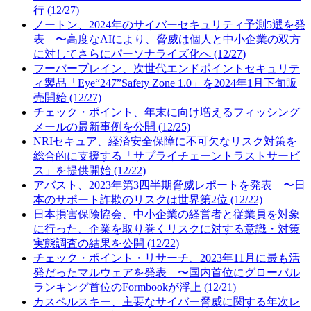
行 (12/27)
ノートン、2024年のサイバーセキュリティ予測5選を発
表 〜高度なAIにより、脅威は個人と中小企業の双方
に対してさらにパーソナライズ化へ (12/27)
フーバーブレイン、次世代エンドポイントセキュリテ
ィ製品「Eye“247”Safety Zone 1.0」を2024年1月下旬販
売開始 (12/27)
チェック・ポイント、年末に向け増えるフィッシング
メールの最新事例を公開 (12/25)
NRIセキュア、経済安全保障に不可欠なリスク対策を
総合的に支援する「サプライチェーントラストサービ
ス」を提供開始 (12/22)
アバスト、2023年第3四半期脅威レポートを発表 〜日
本のサポート詐欺のリスクは世界第2位 (12/22)
日本損害保険協会、中小企業の経営者と従業員を対象
に行った、企業を取り巻くリスクに対する意識・対策
実態調査の結果を公開 (12/22)
チェック・ポイント・リサーチ、2023年11月に最も活
発だったマルウェアを発表 〜国内首位にグローバル
ランキング首位のFormbookが浮上 (12/21)
カスペルスキー、主要なサイバー脅威に関する年次レ