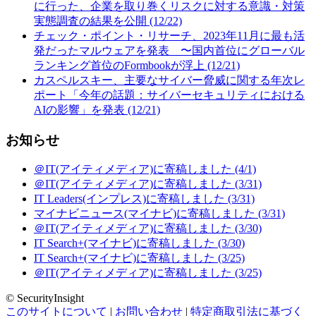
に行った、企業を取り巻くリスクに対する意識・対策
実態調査の結果を公開 (12/22)
チェック・ポイント・リサーチ、2023年11月に最も活
発だったマルウェアを発表 〜国内首位にグローバル
ランキング首位のFormbookが浮上 (12/21)
カスペルスキー、主要なサイバー脅威に関する年次レ
ポート「今年の話題：サイバーセキュリティにおける
AIの影響」を発表 (12/21)
お知らせ
＠IT(アイティメディア)に寄稿しました (4/1)
＠IT(アイティメディア)に寄稿しました (3/31)
IT Leaders(インプレス)に寄稿しました (3/31)
マイナビニュース(マイナビ)に寄稿しました (3/31)
＠IT(アイティメディア)に寄稿しました (3/30)
IT Search+(マイナビ)に寄稿しました (3/30)
IT Search+(マイナビ)に寄稿しました (3/25)
＠IT(アイティメディア)に寄稿しました (3/25)
© SecurityInsight
このサイトについて
|
お問い合わせ
|
特定商取引法に基づく