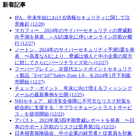
新着記事
IPA、年末年始における情報セキュリティに関して注
意喚起 (12/28)
マカフィー、2024年のサイバーセキュリティの脅威動
向予測を発表 ～AIの進化に伴いオンライン詐欺が横
行 (12/27)
ノートン、2024年のサイバーセキュリティ予測5選を発
表 〜高度なAIにより、脅威は個人と中小企業の双方
に対してさらにパーソナライズ化へ (12/27)
フーバーブレイン、次世代エンドポイントセキュリテ
ィ製品「Eye“247”Safety Zone 1.0」を2024年1月下旬販
売開始 (12/27)
チェック・ポイント、年末に向け増えるフィッシング
メールの最新事例を公開 (12/25)
NRIセキュア、経済安全保障に不可欠なリスク対策を
総合的に支援する「サプライチェーントラストサービ
ス」を提供開始 (12/22)
アバスト、2023年第3四半期脅威レポートを発表 〜日
本のサポート詐欺のリスクは世界第2位 (12/22)
日本損害保険協会、中小企業の経営者と従業員を対象