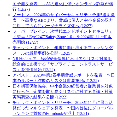
向予測を発表 ～AIの進化に伴いオンライン詐欺が横
行 (12/27)
ノートン、2024年のサイバーセキュリティ予測5選を発
表 〜高度なAIにより、脅威は個人と中小企業の双方
に対してさらにパーソナライズ化へ (12/27)
フーバーブレイン、次世代エンドポイントセキュリテ
ィ製品「Eye“247”Safety Zone 1.0」を2024年1月下旬販
売開始 (12/27)
チェック・ポイント、年末に向け増えるフィッシング
メールの最新事例を公開 (12/25)
NRIセキュア、経済安全保障に不可欠なリスク対策を
総合的に支援する「サプライチェーントラストサービ
ス」を提供開始 (12/22)
アバスト、2023年第3四半期脅威レポートを発表 〜日
本のサポート詐欺のリスクは世界第2位 (12/22)
日本損害保険協会、中小企業の経営者と従業員を対象
に行った、企業を取り巻くリスクに対する意識・対策
実態調査の結果を公開 (12/22)
チェック・ポイント・リサーチ、2023年11月に最も活
発だったマルウェアを発表 〜国内首位にグローバル
ランキング首位のFormbookが浮上 (12/21)