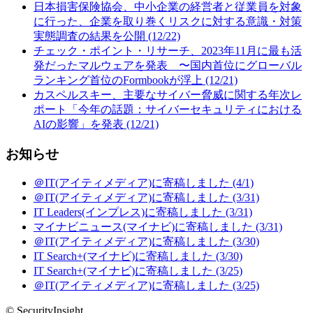
日本損害保険協会、中小企業の経営者と従業員を対象
に行った、企業を取り巻くリスクに対する意識・対策
実態調査の結果を公開 (12/22)
チェック・ポイント・リサーチ、2023年11月に最も活
発だったマルウェアを発表 〜国内首位にグローバル
ランキング首位のFormbookが浮上 (12/21)
カスペルスキー、主要なサイバー脅威に関する年次レ
ポート「今年の話題：サイバーセキュリティにおける
AIの影響」を発表 (12/21)
お知らせ
＠IT(アイティメディア)に寄稿しました (4/1)
＠IT(アイティメディア)に寄稿しました (3/31)
IT Leaders(インプレス)に寄稿しました (3/31)
マイナビニュース(マイナビ)に寄稿しました (3/31)
＠IT(アイティメディア)に寄稿しました (3/30)
IT Search+(マイナビ)に寄稿しました (3/30)
IT Search+(マイナビ)に寄稿しました (3/25)
＠IT(アイティメディア)に寄稿しました (3/25)
© SecurityInsight