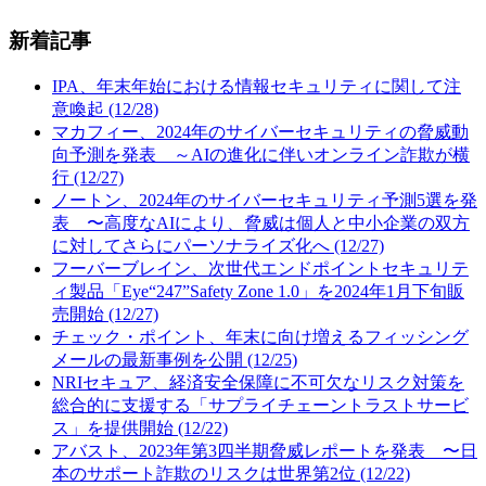
新着記事
IPA、年末年始における情報セキュリティに関して注
意喚起 (12/28)
マカフィー、2024年のサイバーセキュリティの脅威動
向予測を発表 ～AIの進化に伴いオンライン詐欺が横
行 (12/27)
ノートン、2024年のサイバーセキュリティ予測5選を発
表 〜高度なAIにより、脅威は個人と中小企業の双方
に対してさらにパーソナライズ化へ (12/27)
フーバーブレイン、次世代エンドポイントセキュリテ
ィ製品「Eye“247”Safety Zone 1.0」を2024年1月下旬販
売開始 (12/27)
チェック・ポイント、年末に向け増えるフィッシング
メールの最新事例を公開 (12/25)
NRIセキュア、経済安全保障に不可欠なリスク対策を
総合的に支援する「サプライチェーントラストサービ
ス」を提供開始 (12/22)
アバスト、2023年第3四半期脅威レポートを発表 〜日
本のサポート詐欺のリスクは世界第2位 (12/22)