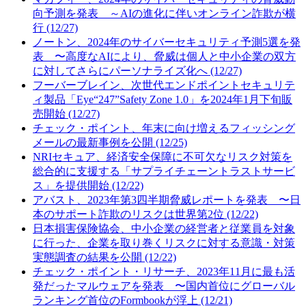
向予測を発表 ～AIの進化に伴いオンライン詐欺が横
行 (12/27)
ノートン、2024年のサイバーセキュリティ予測5選を発
表 〜高度なAIにより、脅威は個人と中小企業の双方
に対してさらにパーソナライズ化へ (12/27)
フーバーブレイン、次世代エンドポイントセキュリテ
ィ製品「Eye“247”Safety Zone 1.0」を2024年1月下旬販
売開始 (12/27)
チェック・ポイント、年末に向け増えるフィッシング
メールの最新事例を公開 (12/25)
NRIセキュア、経済安全保障に不可欠なリスク対策を
総合的に支援する「サプライチェーントラストサービ
ス」を提供開始 (12/22)
アバスト、2023年第3四半期脅威レポートを発表 〜日
本のサポート詐欺のリスクは世界第2位 (12/22)
日本損害保険協会、中小企業の経営者と従業員を対象
に行った、企業を取り巻くリスクに対する意識・対策
実態調査の結果を公開 (12/22)
チェック・ポイント・リサーチ、2023年11月に最も活
発だったマルウェアを発表 〜国内首位にグローバル
ランキング首位のFormbookが浮上 (12/21)