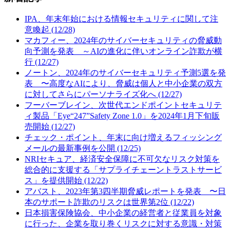
IPA、年末年始における情報セキュリティに関して注
意喚起 (12/28)
マカフィー、2024年のサイバーセキュリティの脅威動
向予測を発表 ～AIの進化に伴いオンライン詐欺が横
行 (12/27)
ノートン、2024年のサイバーセキュリティ予測5選を発
表 〜高度なAIにより、脅威は個人と中小企業の双方
に対してさらにパーソナライズ化へ (12/27)
フーバーブレイン、次世代エンドポイントセキュリテ
ィ製品「Eye“247”Safety Zone 1.0」を2024年1月下旬販
売開始 (12/27)
チェック・ポイント、年末に向け増えるフィッシング
メールの最新事例を公開 (12/25)
NRIセキュア、経済安全保障に不可欠なリスク対策を
総合的に支援する「サプライチェーントラストサービ
ス」を提供開始 (12/22)
アバスト、2023年第3四半期脅威レポートを発表 〜日
本のサポート詐欺のリスクは世界第2位 (12/22)
日本損害保険協会、中小企業の経営者と従業員を対象
に行った、企業を取り巻くリスクに対する意識・対策