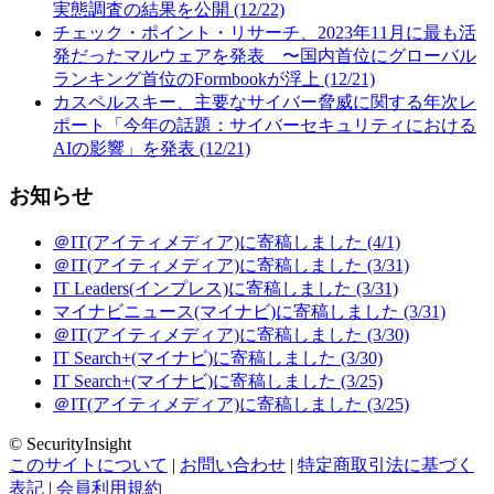
実態調査の結果を公開 (12/22)
チェック・ポイント・リサーチ、2023年11月に最も活
発だったマルウェアを発表 〜国内首位にグローバル
ランキング首位のFormbookが浮上 (12/21)
カスペルスキー、主要なサイバー脅威に関する年次レ
ポート「今年の話題：サイバーセキュリティにおける
AIの影響」を発表 (12/21)
お知らせ
＠IT(アイティメディア)に寄稿しました (4/1)
＠IT(アイティメディア)に寄稿しました (3/31)
IT Leaders(インプレス)に寄稿しました (3/31)
マイナビニュース(マイナビ)に寄稿しました (3/31)
＠IT(アイティメディア)に寄稿しました (3/30)
IT Search+(マイナビ)に寄稿しました (3/30)
IT Search+(マイナビ)に寄稿しました (3/25)
＠IT(アイティメディア)に寄稿しました (3/25)
© SecurityInsight
このサイトについて
|
お問い合わせ
|
特定商取引法に基づく
表記
|
会員利用規約