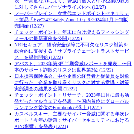
表 〜高度なAIにより、脅威は個人と中小企業の双方
に対してさらにパーソナライズ化へ (12/27)
フーバーブレイン、次世代エンドポイントセキュリテ
ィ製品「Eye“247”Safety Zone 1.0」を2024年1月下旬販
売開始 (12/27)
チェック・ポイント、年末に向け増えるフィッシング
メールの最新事例を公開 (12/25)
NRIセキュア、経済安全保障に不可欠なリスク対策を
総合的に支援する「サプライチェーントラストサービ
ス」を提供開始 (12/22)
アバスト、2023年第3四半期脅威レポートを発表 〜日
本のサポート詐欺のリスクは世界第2位 (12/22)
日本損害保険協会、中小企業の経営者と従業員を対象
に行った、企業を取り巻くリスクに対する意識・対策
実態調査の結果を公開 (12/22)
チェック・ポイント・リサーチ、2023年11月に最も活
発だったマルウェアを発表 〜国内首位にグローバル
ランキング首位のFormbookが浮上 (12/21)
カスペルスキー、主要なサイバー脅威に関する年次レ
ポート「今年の話題：サイバーセキュリティにおける
AIの影響」を発表 (12/21)