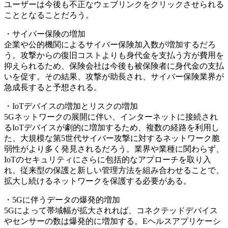
ユーザーは今後も不正なウェブリンクをクリックさせられる
こととなることだろう。
・サイバー保険の増加
企業や公的機関によるサイバー保険加入数が増加するだろ
う。攻撃からの復旧コストよりも身代金を支払う方が費用を
抑えられるため、保険会社は今後も被保険者に身代金の支払
いを促す。その結果、攻撃が助長され、サイバー保険業界が
急成長すると予想される。
・IoTデバイスの増加とリスクの増加
5Gネットワークの展開に伴い、インターネットに接続され
るIoTデバイスが劇的に増加するため、複数の経路を利用し
た、大規模な第5世代サイバー攻撃に対するネットワーク脆
弱性がより多く発見されるだろう。業界や業種に関わらず、
IoTのセキュリティにさらに包括的なアプローチを取り入
れ、従来型の保護と新しい管理方法を組み合わせることで、
拡大し続けるネットワークを保護する必要がある。
・5Gに伴うデータの爆発的増加
5Gによって帯域幅が拡大されれば、コネクテッドデバイス
やセンサーの数は爆発的に増加する。Eヘルスアプリケーシ