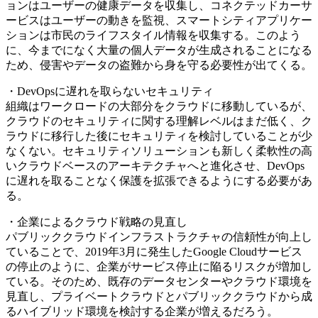
ョンはユーザーの健康データを収集し、コネクテッドカーサ
ービスはユーザーの動きを監視、スマートシティアプリケー
ションは市民のライフスタイル情報を収集する。このよう
に、今までになく大量の個人データが生成されることになる
ため、侵害やデータの盗難から身を守る必要性が出てくる。
・DevOpsに遅れを取らないセキュリティ
組織はワークロードの大部分をクラウドに移動しているが、
クラウドのセキュリティに関する理解レベルはまだ低く、ク
ラウドに移行した後にセキュリティを検討していることが少
なくない。セキュリティソリューションも新しく柔軟性の高
いクラウドベースのアーキテクチャへと進化させ、DevOps
に遅れを取ることなく保護を拡張できるようにする必要があ
る。
・企業によるクラウド戦略の見直し
パブリッククラウドインフラストラクチャの信頼性が向上し
ていることで、2019年3月に発生したGoogle Cloudサービス
の停止のように、企業がサービス停止に陥るリスクが増加し
ている。そのため、既存のデータセンターやクラウド環境を
見直し、プライベートクラウドとパブリッククラウドから成
るハイブリッド環境を検討する企業が増えるだろう。