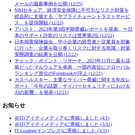
メールの最新事例を公開 (12/25)
NRIセキュア、経済安全保障に不可欠なリスク対策を
総合的に支援する「サプライチェーントラストサービ
ス」を提供開始 (12/22)
アバスト、2023年第3四半期脅威レポートを発表 〜日
本のサポート詐欺のリスクは世界第2位 (12/22)
日本損害保険協会、中小企業の経営者と従業員を対象
に行った、企業を取り巻くリスクに対する意識・対策
実態調査の結果を公開 (12/22)
チェック・ポイント・リサーチ、2023年11月に最も活
発だったマルウェアを発表 〜国内首位にグローバル
ランキング首位のFormbookが浮上 (12/21)
カスペルスキー、主要なサイバー脅威に関する年次レ
ポート「今年の話題：サイバーセキュリティにおける
AIの影響」を発表 (12/21)
お知らせ
＠IT(アイティメディア)に寄稿しました (4/1)
＠IT(アイティメディア)に寄稿しました (3/31)
IT Leaders(インプレス)に寄稿しました (3/31)