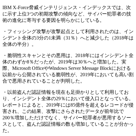
IBM X-Force脅威インテリジェンス・インデックスでは、次
に示す上位3つの初期攻撃の傾向など、サイバー犯罪者の技
術の進化に寄与する要因を明らかにしている。
・フィッシング攻撃が攻撃起点として利用されたのは、イン
シデント全体の3分の1未満（31％）へと減少した（2018年は
全体の半分）。
・脆弱性スキャンとその悪用は、2018年にはインシデント全
体のわずか8％だったが、2019年は30％へと増加した。実
際、Microsoft OfficeやWindows Server Message Blockにおける
以前から公開されている脆弱性が、2019年においても高い割
合で悪用されていることが判明した。
・以前盗んだ認証情報を現在も足掛かりとして利用してお
り、インシデント全体の29％において侵入口となっている。
レポートによると、2019年には85億件を超えるレコードが侵
害され、この結果、攻撃にさらされたデータが前年比で
200％増加しただけでなく、サイバー犯罪者が悪用するソー
スとして、盗んだ認証情報の数も増加していることが分かっ
た。