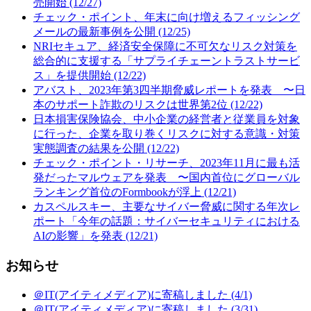
売開始 (12/27)
チェック・ポイント、年末に向け増えるフィッシング
メールの最新事例を公開 (12/25)
NRIセキュア、経済安全保障に不可欠なリスク対策を
総合的に支援する「サプライチェーントラストサービ
ス」を提供開始 (12/22)
アバスト、2023年第3四半期脅威レポートを発表 〜日
本のサポート詐欺のリスクは世界第2位 (12/22)
日本損害保険協会、中小企業の経営者と従業員を対象
に行った、企業を取り巻くリスクに対する意識・対策
実態調査の結果を公開 (12/22)
チェック・ポイント・リサーチ、2023年11月に最も活
発だったマルウェアを発表 〜国内首位にグローバル
ランキング首位のFormbookが浮上 (12/21)
カスペルスキー、主要なサイバー脅威に関する年次レ
ポート「今年の話題：サイバーセキュリティにおける
AIの影響」を発表 (12/21)
お知らせ
＠IT(アイティメディア)に寄稿しました (4/1)
＠IT(アイティメディア)に寄稿しました (3/31)