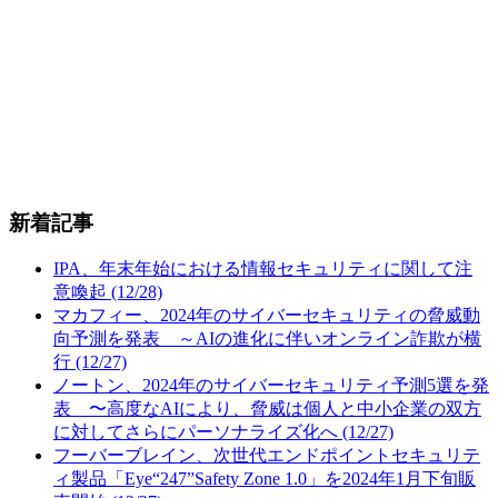
新着記事
IPA、年末年始における情報セキュリティに関して注
意喚起 (12/28)
マカフィー、2024年のサイバーセキュリティの脅威動
向予測を発表 ～AIの進化に伴いオンライン詐欺が横
行 (12/27)
ノートン、2024年のサイバーセキュリティ予測5選を発
表 〜高度なAIにより、脅威は個人と中小企業の双方
に対してさらにパーソナライズ化へ (12/27)
フーバーブレイン、次世代エンドポイントセキュリテ
ィ製品「Eye“247”Safety Zone 1.0」を2024年1月下旬販