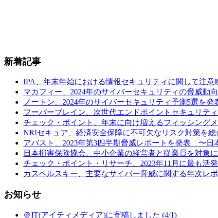
新着記事
IPA、年末年始における情報セキュリティに関して注意喚起 (
マカフィー、2024年のサイバーセキュリティの脅威動向予
ノートン、2024年のサイバーセキュリティ予測5選を発表
フーバーブレイン、次世代エンドポイントセキュリティ製品「Eye“24
チェック・ポイント、年末に向け増えるフィッシングメールの
NRIセキュア、経済安全保障に不可欠なリスク対策を総合
アバスト、2023年第3四半期脅威レポートを発表 〜日本の
日本損害保険協会、中小企業の経営者と従業員を対象に行
チェック・ポイント・リサーチ、2023年11月に最も活発だ
カスペルスキー、主要なサイバー脅威に関する年次レポート
お知らせ
＠IT(アイティメディア)に寄稿しました (4/1)