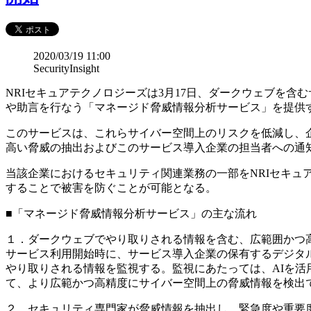
2020/03/19 11:00
SecurityInsight
NRIセキュアテクノロジーズは3月17日、ダークウェブを
や助言を行なう「マネージド脅威情報分析サービス」を提供
このサービスは、これらサイバー空間上のリスクを低減し、
高い脅威の抽出およびこのサービス導入企業の担当者への通知
当該企業におけるセキュリティ関連業務の一部をNRIセキ
することで被害を防ぐことが可能となる。
■「マネージド脅威情報分析サービス」の主な流れ
１．ダークウェブでやり取りされる情報を含む、広範囲かつ
サービス利用開始時に、サービス導入企業の保有するデジタ
やり取りされる情報を監視する。監視にあたっては、AIを
て、より広範かつ高精度にサイバー空間上の脅威情報を検出
２．セキュリティ専門家が脅威情報を抽出し、緊急度や重要