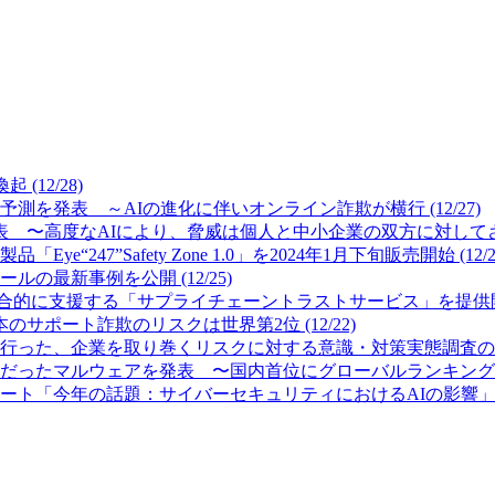
12/28)
測を発表 ～AIの進化に伴いオンライン詐欺が横行 (12/27)
 〜高度なAIにより、脅威は個人と中小企業の双方に対してさらに
7”Safety Zone 1.0」を2024年1月下旬販売開始 (12/2
最新事例を公開 (12/25)
的に支援する「サプライチェーントラストサービス」を提供開始 (
サポート詐欺のリスクは世界第2位 (12/22)
った、企業を取り巻くリスクに対する意識・対策実態調査の結果を公
ったマルウェアを発表 〜国内首位にグローバルランキング首位のFor
「今年の話題：サイバーセキュリティにおけるAIの影響」を発表 