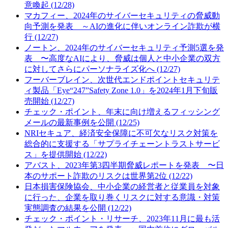
意喚起 (12/28)
マカフィー、2024年のサイバーセキュリティの脅威動
向予測を発表 ～AIの進化に伴いオンライン詐欺が横
行 (12/27)
ノートン、2024年のサイバーセキュリティ予測5選を発
表 〜高度なAIにより、脅威は個人と中小企業の双方
に対してさらにパーソナライズ化へ (12/27)
フーバーブレイン、次世代エンドポイントセキュリテ
ィ製品「Eye“247”Safety Zone 1.0」を2024年1月下旬販
売開始 (12/27)
チェック・ポイント、年末に向け増えるフィッシング
メールの最新事例を公開 (12/25)
NRIセキュア、経済安全保障に不可欠なリスク対策を
総合的に支援する「サプライチェーントラストサービ
ス」を提供開始 (12/22)
アバスト、2023年第3四半期脅威レポートを発表 〜日
本のサポート詐欺のリスクは世界第2位 (12/22)
日本損害保険協会、中小企業の経営者と従業員を対象
に行った、企業を取り巻くリスクに対する意識・対策
実態調査の結果を公開 (12/22)
チェック・ポイント・リサーチ、2023年11月に最も活