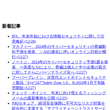
新着記事
IPA、年末年始における情報セキュリティに関して注
意喚起 (12/28)
マカフィー、2024年のサイバーセキュリティの脅威動
向予測を発表 ～AIの進化に伴いオンライン詐欺が横
行 (12/27)
ノートン、2024年のサイバーセキュリティ予測5選を発
表 〜高度なAIにより、脅威は個人と中小企業の双方
に対してさらにパーソナライズ化へ (12/27)
フーバーブレイン、次世代エンドポイントセキュリテ
ィ製品「Eye“247”Safety Zone 1.0」を2024年1月下旬販
売開始 (12/27)
チェック・ポイント、年末に向け増えるフィッシング
メールの最新事例を公開 (12/25)
NRIセキュア、経済安全保障に不可欠なリスク対策を
総合的に支援する「サプライチェーントラストサービ