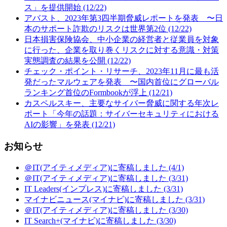
ス」を提供開始 (12/22)
アバスト、2023年第3四半期脅威レポートを発表 〜日
本のサポート詐欺のリスクは世界第2位 (12/22)
日本損害保険協会、中小企業の経営者と従業員を対象
に行った、企業を取り巻くリスクに対する意識・対策
実態調査の結果を公開 (12/22)
チェック・ポイント・リサーチ、2023年11月に最も活
発だったマルウェアを発表 〜国内首位にグローバル
ランキング首位のFormbookが浮上 (12/21)
カスペルスキー、主要なサイバー脅威に関する年次レ
ポート「今年の話題：サイバーセキュリティにおける
AIの影響」を発表 (12/21)
お知らせ
＠IT(アイティメディア)に寄稿しました (4/1)
＠IT(アイティメディア)に寄稿しました (3/31)
IT Leaders(インプレス)に寄稿しました (3/31)
マイナビニュース(マイナビ)に寄稿しました (3/31)
＠IT(アイティメディア)に寄稿しました (3/30)
IT Search+(マイナビ)に寄稿しました (3/30)