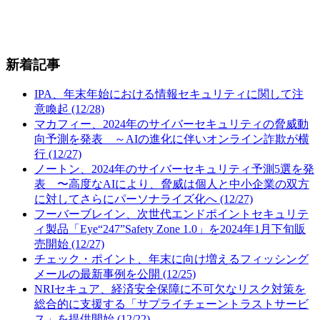
新着記事
IPA、年末年始における情報セキュリティに関して注
意喚起 (12/28)
マカフィー、2024年のサイバーセキュリティの脅威動
向予測を発表 ～AIの進化に伴いオンライン詐欺が横
行 (12/27)
ノートン、2024年のサイバーセキュリティ予測5選を発
表 〜高度なAIにより、脅威は個人と中小企業の双方
に対してさらにパーソナライズ化へ (12/27)
フーバーブレイン、次世代エンドポイントセキュリテ
ィ製品「Eye“247”Safety Zone 1.0」を2024年1月下旬販
売開始 (12/27)
チェック・ポイント、年末に向け増えるフィッシング
メールの最新事例を公開 (12/25)
NRIセキュア、経済安全保障に不可欠なリスク対策を
総合的に支援する「サプライチェーントラストサービ
ス」を提供開始 (12/22)