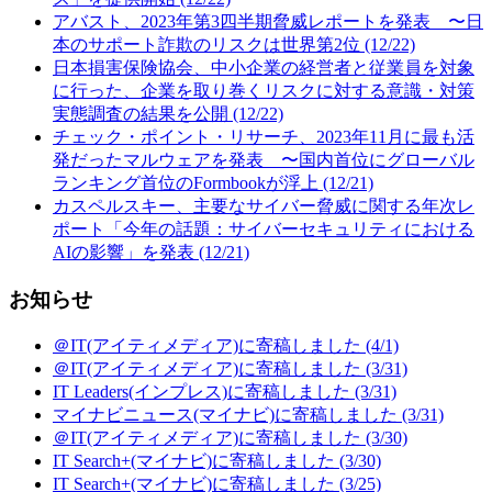
アバスト、2023年第3四半期脅威レポートを発表 〜日
本のサポート詐欺のリスクは世界第2位 (12/22)
日本損害保険協会、中小企業の経営者と従業員を対象
に行った、企業を取り巻くリスクに対する意識・対策
実態調査の結果を公開 (12/22)
チェック・ポイント・リサーチ、2023年11月に最も活
発だったマルウェアを発表 〜国内首位にグローバル
ランキング首位のFormbookが浮上 (12/21)
カスペルスキー、主要なサイバー脅威に関する年次レ
ポート「今年の話題：サイバーセキュリティにおける
AIの影響」を発表 (12/21)
お知らせ
＠IT(アイティメディア)に寄稿しました (4/1)
＠IT(アイティメディア)に寄稿しました (3/31)
IT Leaders(インプレス)に寄稿しました (3/31)
マイナビニュース(マイナビ)に寄稿しました (3/31)
＠IT(アイティメディア)に寄稿しました (3/30)
IT Search+(マイナビ)に寄稿しました (3/30)
IT Search+(マイナビ)に寄稿しました (3/25)